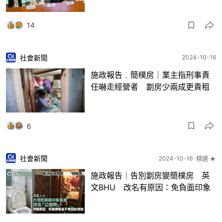
14
社會新聞
2024-10-16
施政報告﹒簡樸房｜業主指刑事責
任嚇走經營者 劏房少兩成更貴租
6
社會新聞
2024-10-16
精選 ★
施政報告｜告別劏房變簡樸房 英
文BHU 改名有原因：免負面印象