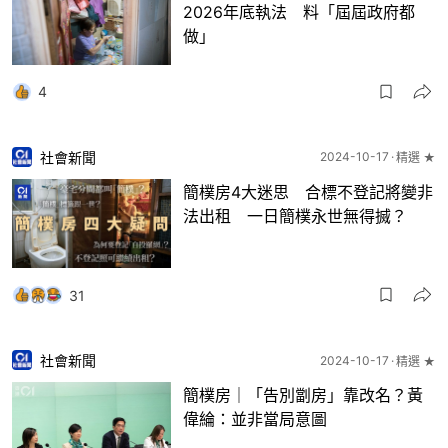
2026年底執法 料「屆屆政府都
做」
4
社會新聞
2024-10-17
精選 ★
簡樸房4大迷思 合標不登記將變非
法出租 一日簡樸永世無得搣？
31
社會新聞
2024-10-17
精選 ★
簡樸房｜「告別劏房」靠改名？黃
偉綸：並非當局意圖