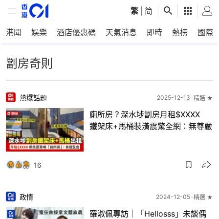
繁
|
简
港聞
娛樂
酒店優惠碼
天氣消息
即時
熱榜
國際
劏房奇則
熱爆話題
2025-12-13
精選 ★
廁所房？深水埗劏房月租$XXXX
鐵架床+馬桶裝潢震驚全網：無尊嚴
16
政情
2024-12-05
精選 ★
羅淑佩專訪｜「Hellosss」未談偶