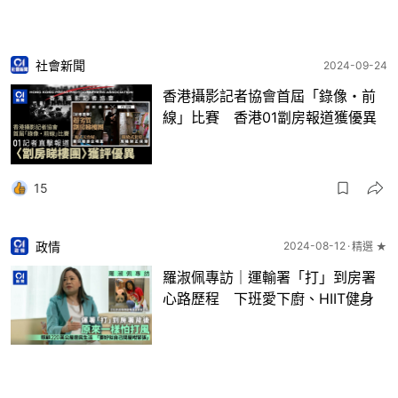
社會新聞
2024-09-24
香港攝影記者協會首屆「錄像・前
線」比賽 香港01劏房報道獲優異
15
政情
2024-08-12
精選 ★
羅淑佩專訪｜運輸署「打」到房署
心路歷程 下班愛下廚、HIIT健身
54