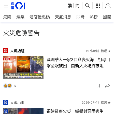
繁
|
简
港聞
娛樂
酒店優惠碼
天氣消息
即時
熱榜
國際
火災危險警告
人氣話題
19 小時前
精選 ★
澳洲華人一家3口命喪火海 祖母目
擊至親被困 圖衝入火場終被阻
6
大國小事
2026-07-11
精選 ★
福建鞋廠火災｜鐵欄封窗阻逃生