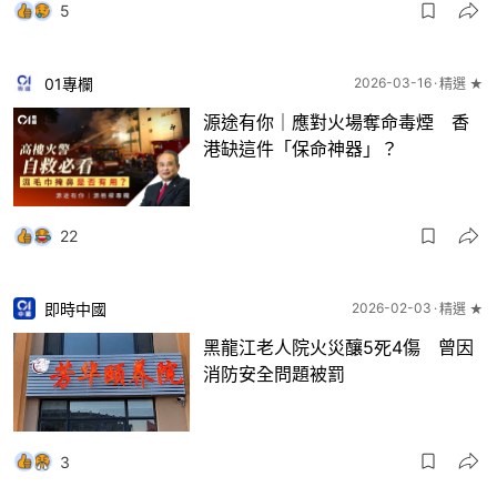
5
01專欄
2026-03-16
精選 ★
源途有你｜應對火場奪命毒煙 香
港缺這件「保命神器」？
22
即時中國
2026-02-03
精選 ★
黑龍江老人院火災釀5死4傷 曾因
消防安全問題被罰
3