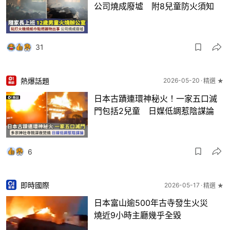
公司燒成廢墟 附8兒童防火須知
31
熱爆話題
2026-05-20
精選 ★
日本古蹟連環神秘火！一家五口滅
門包括2兒童 日媒低調惹陰謀論
6
即時國際
2026-05-17
精選 ★
日本富山逾500年古寺發生火災
燒近9小時主廳幾乎全毀