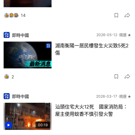
14
即時中國
2026-05-12
精選 ★
湖南衡陽一居民樓發生火災致5死2
傷
2
即時中國
2026-03-17
精選 ★
汕頭住宅大火12死 國家消防局：
屋主使用蚊香不慎引發火警
00:19