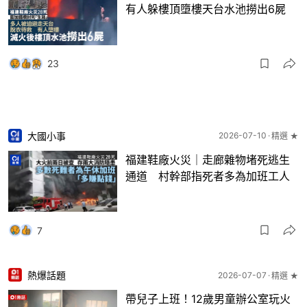
有人躲樓頂墮樓天台水池撈出6屍
23
大國小事
2026-07-10
精選 ★
福建鞋廠火災｜走廊雜物堵死逃生
通道 村幹部指死者多為加班工人
7
熱爆話題
2026-07-07
精選 ★
帶兒子上班！12歲男童辦公室玩火