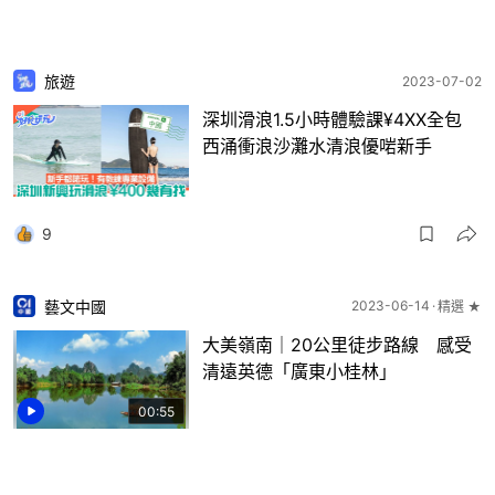
旅遊
2023-07-02
深圳滑浪1.5小時體驗課¥4XX全包
西涌衝浪沙灘水清浪優啱新手
9
藝文中國
2023-06-14
精選 ★
大美嶺南｜20公里徒步路線 感受
清遠英德「廣東小桂林」
00:55
4