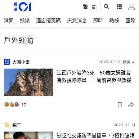
繁
|
简
港聞
娛樂
酒店優惠碼
天氣消息
即時
熱榜
國際
戶外運動
大國小事
2026-03-17
精選 ★
江西戶外岩降3死 50歲女遇難者
為救援隊隊員 一周前曾參與救援
17
親子
2026-02-21
缺乏社交讓孩子變孤單？3招打破親