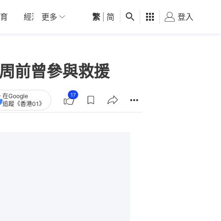
育
經濟
更多
01深圳
繁
觀點
|
简
健康
好食玩飛
登入
女
一周前曾參與救援
17
在Google
追蹤《香港01》