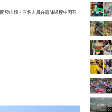
開發山體，三名人員在巖降過程中因石
00
00