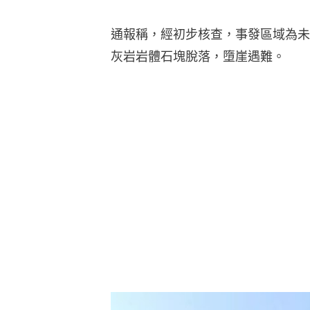
通報稱，經初步核查，事發區域為未
灰岩岩體石塊脫落，墮崖遇難。