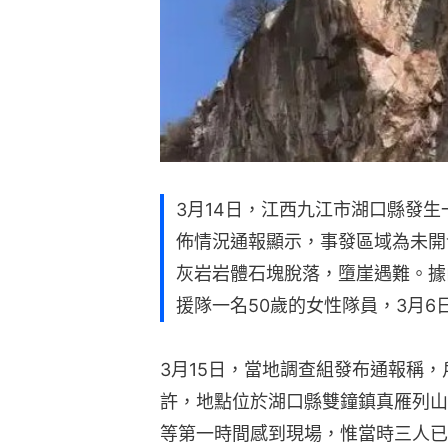
3月14日，江西九江市湖口縣發
佈情況通報顯示，事發區域為未開
灰岩岩體石塊脫落，墮崖遇難。據
援隊一名50歲的女性隊員，3月
3月15日，當地調查組發布通報稱，戶
許，地點位於湖口縣雙鐘鎮真雁列山
等第一時間感到現場，惟當時三人已