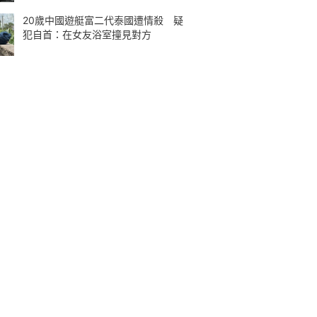
20歲中國遊艇富二代泰國遭情殺 疑
犯自首：在女友浴室撞見對方