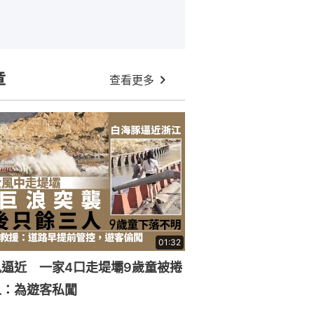
章
查看更多
01:32
逼近 一家4口走堤壩9歲童被捲
人：為遊客私闖