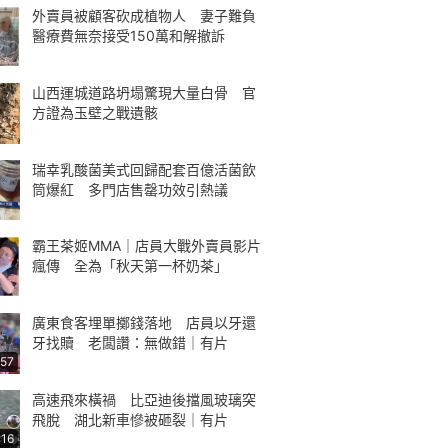
外賣員被顧客砍成植物人 妻子難負
醫療費無奈接受150萬和解撤訴
山西運城道路坍塌驚現大量白骨 官
方證為玉壁之戰遺骸
瑞幸乳酸菌美式回歸配套百億活菌飲
筒爆紅 多門店售罄功效引熱議
霸王茶姬MMA｜店員大戰外賣員影片
瘋傳 全為「秋天第一杯奶茶」
廣東食客埋單擲錢落地 店員以牙還
牙找贖 老闆讚：無做錯｜有片
:57
高速飛來橫禍 比亞迪後擋風玻璃突
飛脫 湖北新車慘被砸裂｜有片
:16