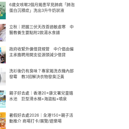
6歲女咳嗽2個月揭患罕見肺病「肺泡
蛋白沉積症」洗出3升牛奶狀液
立秋｜把握三伏天改善過敏虛寒 中
醫教養生要點附2款湯水食譜
政府收緊外傭借貸規管 中介倡由僱
主承擔聘用開支從源頭減少借貸
洗衫後仍有臭味？專家揭洗衣機內部
發霉 教3招解決衣物發臭泛黃
親子好去處｜香港20+康文署兒童嬉
水池 巨型滑水梯+海盜船+噴泉
暑假好去處2026｜全港150+親子活
動推介 商場打卡/展覽/遊樂場