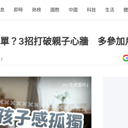
息
即時
熱榜
國際
中國
科技
生活
體
單？3招打破親子心牆 多參加
12