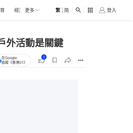
育
經濟
更多
01深圳
繁
觀點
|
简
健康
好食玩飛
登入
女
戶外活動是關鍵
1
在Google
追蹤《香港01》