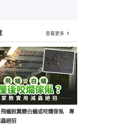
章
查看更多
｜飛蟻脫翼變白蟻或咬爛傢俬 專
滅蟲絕招