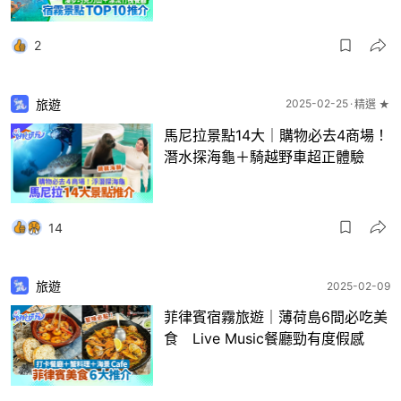
2
旅遊
2025-02-25
精選 ★
馬尼拉景點14大｜購物必去4商場！
潛水探海龜＋騎越野車超正體驗
14
旅遊
2025-02-09
菲律賓宿霧旅遊｜薄荷島6間必吃美
食 Live Music餐廳勁有度假感