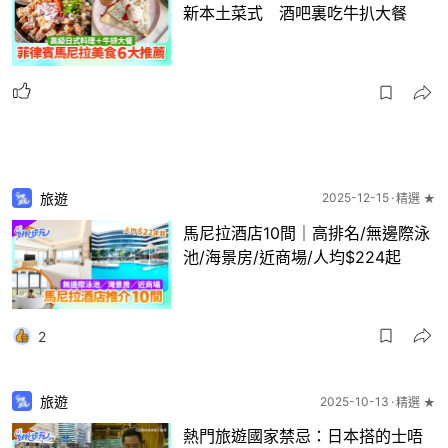
新本土菜式 酒吧裏吃牛扒大餐
旅遊
2025-12-15
精選 ★
馬尼拉酒店10間｜高排名/無邊際泳
池/海景房/近商場/人均$224起
2
旅遊
2025-10-13
精選 ★
熱門旅遊國家禁忌：日本搭的士唔