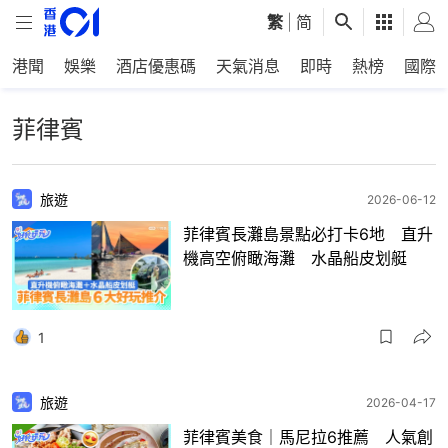
繁
|
简
港聞
娛樂
酒店優惠碼
天氣消息
即時
熱榜
國際
菲律賓
旅遊
2026-06-12
菲律賓長灘島景點必打卡6地 直升
機高空俯瞰海灘 水晶船皮划艇
1
旅遊
2026-04-17
菲律賓美食｜馬尼拉6推薦 人氣創