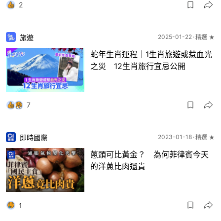
2
旅遊
2025-01-22
精選 ★
蛇年生肖運程｜1生肖旅遊或惹血光
之災 12生肖旅行宜忌公開
7
即時國際
2023-01-18
精選 ★
蔥頭可比黃金？ 為何菲律賓今天
的洋蔥比肉還貴
1