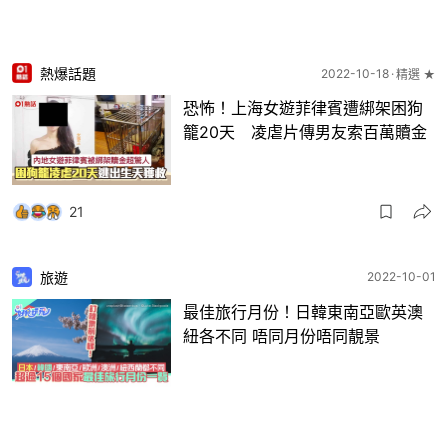
熱爆話題
2022-10-18
精選 ★
恐怖！上海女遊菲律賓遭綁架困狗
籠20天 凌虐片傳男友索百萬贖金
21
旅遊
2022-10-01
最佳旅行月份！日韓東南亞歐英澳
紐各不同 唔同月份唔同靚景
20