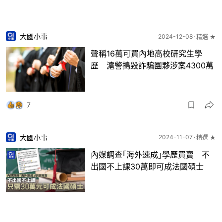
大國小事
2024-12-08
精選 ★
聲稱16萬可買內地高校研究生學
歷 滬警搗毀詐騙團夥涉案4300萬
7
大國小事
2024-11-07
精選 ★
內媒調查｢海外速成｣學歷買賣 不
出國不上課30萬即可成法國碩士
12