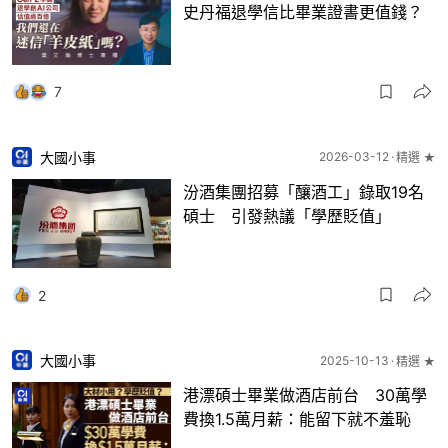
史丹福退學信比畢業證書更值錢？
7
大國小事
2026-03-12
精選 ★
汾酒集團招募「釀酒工」錄取19名
碩士 引發熱議「學歷貶值」
2
大國小事
2025-10-13
精選 ★
港漂碩士畢業做酒店前台 30萬學
費換1.5萬月薪：能留下就不羞恥