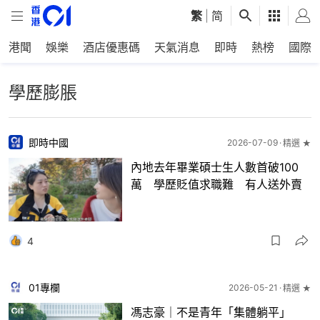
繁
|
简
港聞
娛樂
酒店優惠碼
天氣消息
即時
熱榜
國際
學歷膨脹
即時中國
2026-07-09
精選 ★
內地去年畢業碩士生人數首破100
萬 學歷貶值求職難 有人送外賣
4
01專欄
2026-05-21
精選 ★
馮志豪｜不是青年「集體躺平」