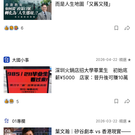
而是人生地圖「又舊又殘」
6
大國小事
2026-04-22
精選 ★
深圳火鍋店招大學畢業生 初始底
薪¥5000 店家：晉升後可賺10萬
5
01專欄
2026-03-22
精選 ★
葉文瀚｜矽谷劇本 vs 香港現實——