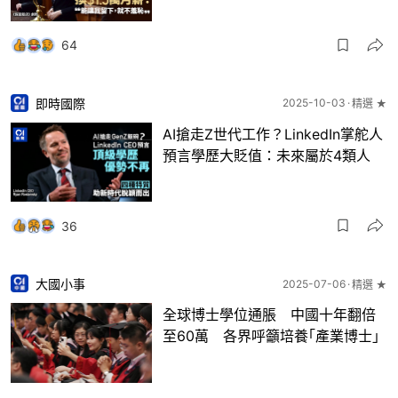
64
即時國際
2025-10-03
精選 ★
AI搶走Z世代工作？LinkedIn掌舵人
預言學歷大貶值：未來屬於4類人
36
大國小事
2025-07-06
精選 ★
全球博士學位通脹 中國十年翻倍
至60萬 各界呼籲培養｢產業博士｣