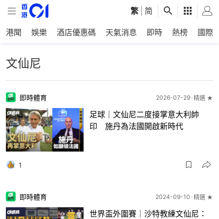
繁
|
简
港聞
娛樂
酒店優惠碼
天氣消息
即時
熱榜
國際
文仙尼
即時體育
2026-07-29
精選 ★
足球｜文仙尼二度接掌意大利帥
印 施丹為法國開啟新時代
1
即時體育
2024-09-10
精選 ★
世界盃外圍賽｜沙特教練文仙尼：