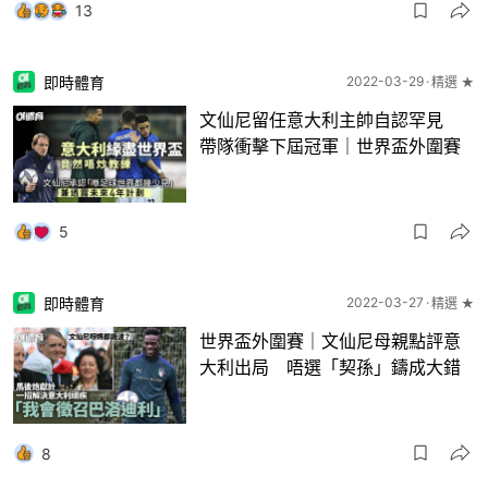
13
即時體育
2022-03-29
精選 ★
文仙尼留任意大利主帥自認罕見
帶隊衝擊下屆冠軍｜世界盃外圍賽
5
即時體育
2022-03-27
精選 ★
世界盃外圍賽｜文仙尼母親點評意
大利出局 唔選「契孫」鑄成大錯
8