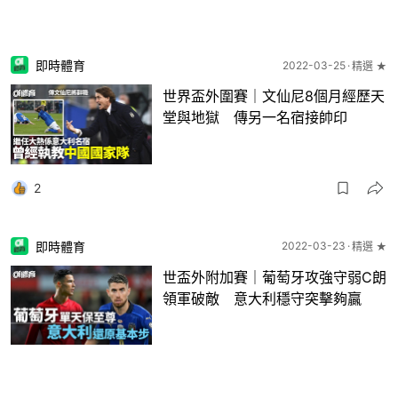
即時體育
2022-03-25
精選 ★
世界盃外圍賽｜文仙尼8個月經歷天
堂與地獄 傳另一名宿接帥印
2
即時體育
2022-03-23
精選 ★
世盃外附加賽｜葡萄牙攻強守弱C朗
領軍破敵 意大利穩守突擊夠贏
14