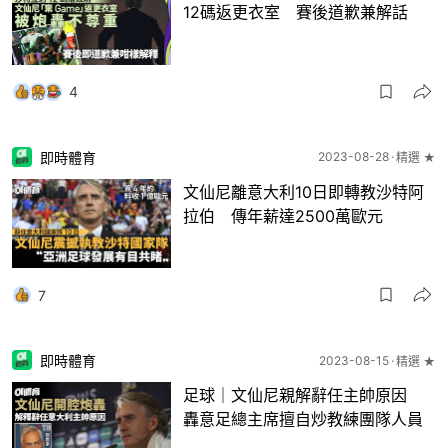
12碼返更衣室 賽後道歉兼解話
4
即時體育
2023-08-28
精選 ★
文仙尼離意大利10日即轉教沙特阿
拉伯 傳年薪達2500萬歐元
7
即時體育
2023-08-15
精選 ★
足球｜文仙尼親解辭任主帥原因
轟意足總主席擅自炒教練團隊人員