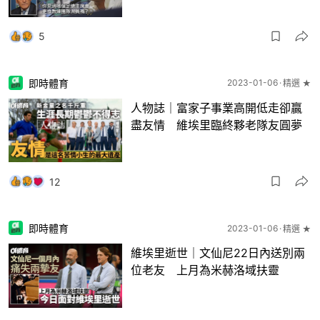
5
即時體育
2023-01-06
精選 ★
人物誌｜富家子事業高開低走卻贏
盡友情 維埃里臨終夥老隊友圓夢
12
即時體育
2023-01-06
精選 ★
維埃里逝世｜文仙尼22日內送別兩
位老友 上月為米赫洛域扶靈