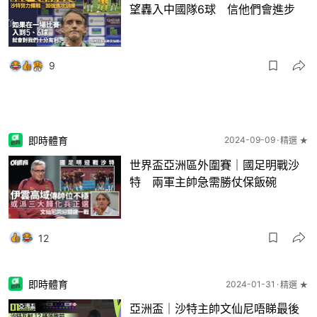
望轟入中國隊6球 信他們會進步
9
即時體育
2024-09-09
精選 ★
世界盃亞洲區外圍賽｜國足明戰沙
特 兩軍主帥急需勝仗保飯碗
12
即時體育
2024-01-31
精選 ★
亞洲盃｜沙特主帥文仙尼唔睇最後