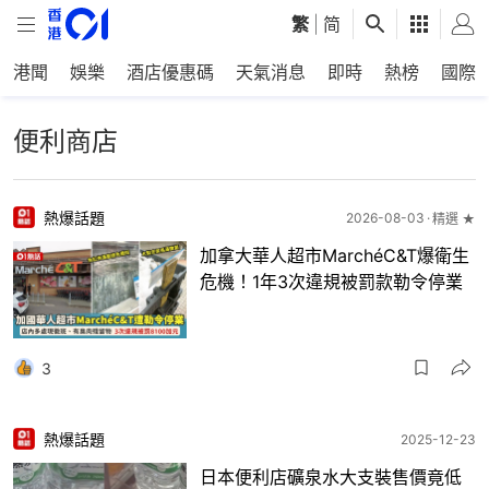
繁
|
简
港聞
娛樂
酒店優惠碼
天氣消息
即時
熱榜
國際
便利商店
熱爆話題
2026-08-03
精選 ★
加拿大華人超市MarchéC&T爆衛生
危機！1年3次違規被罰款勒令停業
3
熱爆話題
2025-12-23
日本便利店礦泉水大支裝售價竟低