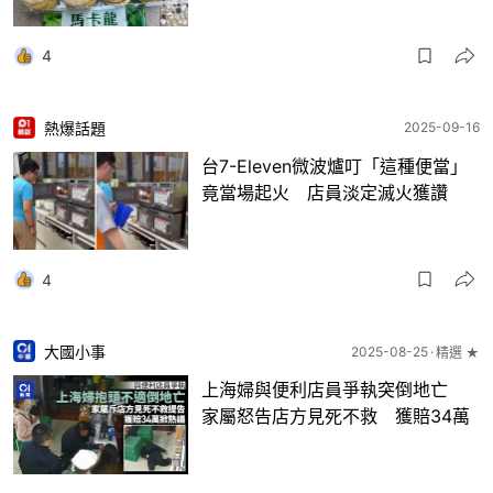
4
熱爆話題
2025-09-16
台7-Eleven微波爐叮「這種便當」
竟當場起火 店員淡定滅火獲讚
4
大國小事
2025-08-25
精選 ★
上海婦與便利店員爭執突倒地亡
家屬怒告店方見死不救 獲賠34萬