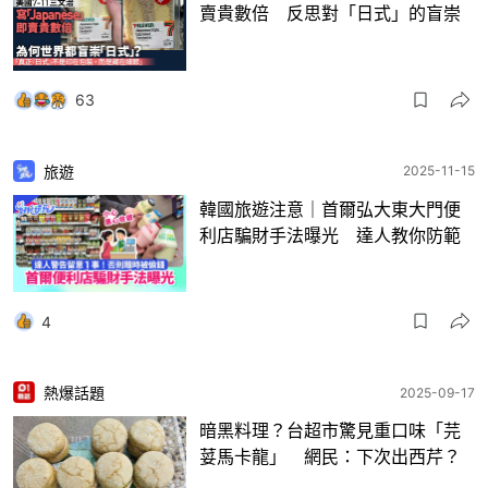
賣貴數倍 反思對「日式」的盲崇
63
旅遊
2025-11-15
韓國旅遊注意｜首爾弘大東大門便
利店騙財手法曝光 達人教你防範
4
熱爆話題
2025-09-17
暗黑料理？台超市驚見重口味「芫
荽馬卡龍」 網民：下次出西芹？