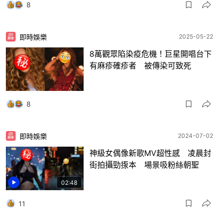
8
即時娛樂
2025-05-22
8萬觀眾陷染疫危機！巨星開唱台下
有麻疹確疹者 被傳染可致死
8
即時娛樂
2024-07-02
神級女偶像新歌MV超性感 凌晨封
街拍攝勁揼本 場景吸粉絲朝聖
02:48
11