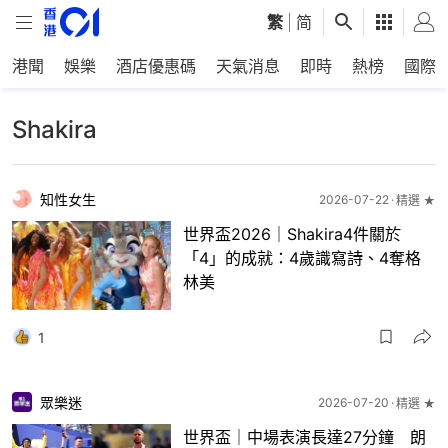
繁
|
简
港聞
娛樂
酒店優惠碼
天氣消息
即時
熱榜
國際
Shakira
知性女生
2026-07-22
精選 ★
世界盃2026｜Shakira4件關於
「4」的成就：4歲識寫詩、4奪格
林美
1
眾樂迷
2026-07-20
精選 ★
世界盃｜中場表演長達27分鐘 朗