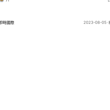
71
2023-08-05
即時國際
疫情時代航空旅行需求急增 英航向逾2萬名員工大幅加薪
7
2023-05-31
環球趣聞
23年最佳航空公司排名出爐 卡塔爾失第一 CX國泰航
？