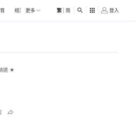
育
經濟
更多
01深圳
繁
觀點
|
简
健康
好食玩飛
登入
女
精選 ★