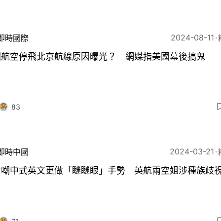
2024-08-11
即時國際
國航空停飛北京航線原因曝光？ 網媒指美國幕後搞鬼
83
2024-03-21
即時中國
片嘲中式英文更做「瞇瞇眼」手勢 英航兩空姐涉種族歧