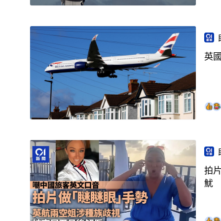
英
拍
魷