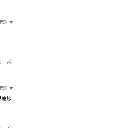
精選 ★
精選 ★
視被炒