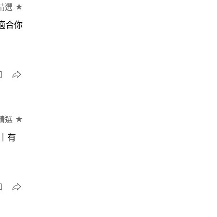
精選 ★
適合你
精選 ★
｜有