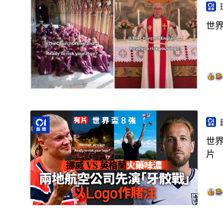
世界
世
片