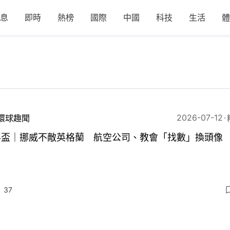
息
即時
熱榜
國際
中國
科技
生活
體
2026-07-12
環球趣聞
界盃｜挪威不敵英格蘭 航空公司、教會「找數」換頭像
37