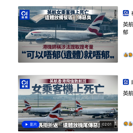
英
郁
英
02:01
影片