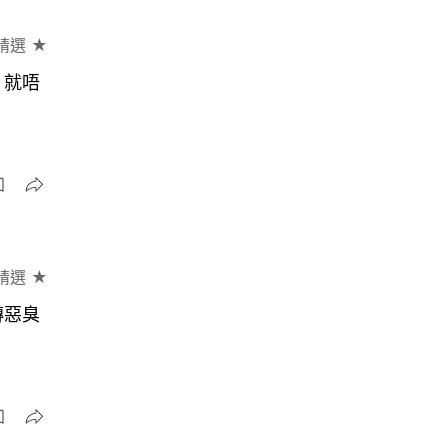
精選 ★
）就唔
精選 ★
傳惡臭