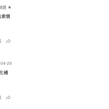
精選 ★
法索償
-04-29
化補