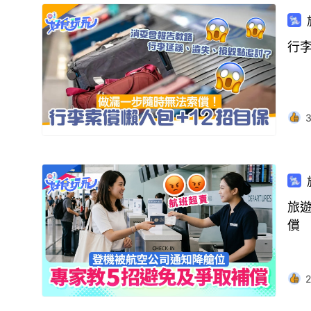
行
3
旅
償
2