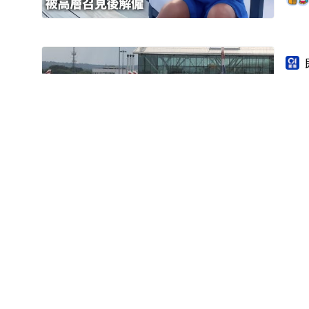
後
20
幾