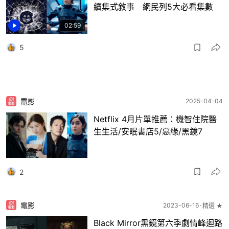
續集式敘事 網民列5大必看集數
02:59
5
電影
2025-04-04
Netflix 4月片單推薦：機智住院醫
生生活/安眠書店5/惡緣/黑鏡7
2
電影
2023-06-16
精選 ★
Black Mirror黑鏡第六季劇情峰迴路