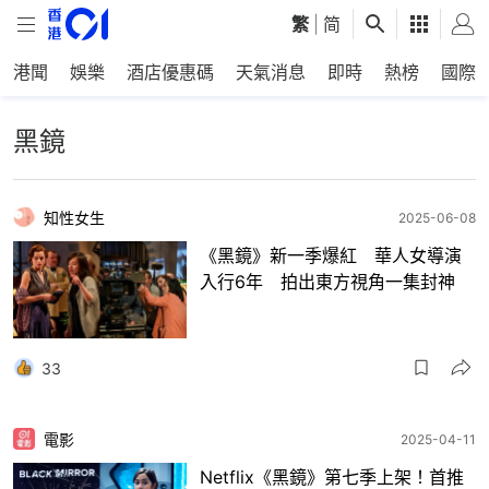
繁
|
简
港聞
娛樂
酒店優惠碼
天氣消息
即時
熱榜
國際
黑鏡
知性女生
2025-06-08
《黑鏡》新一季爆紅 華人女導演
入行6年 拍出東方視角一集封神
33
電影
2025-04-11
Netflix《黑鏡》第七季上架！首推