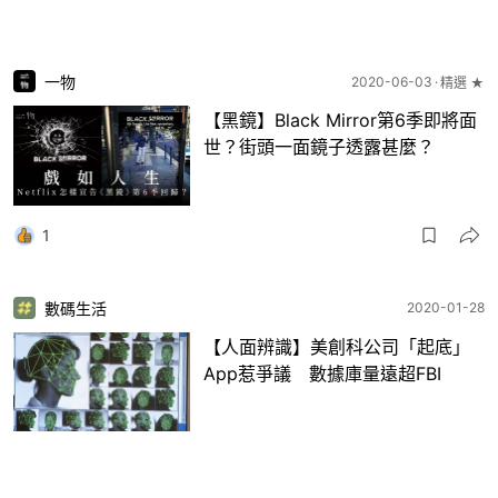
一物
2020-06-03
精選 ★
【黑鏡】Black Mirror第6季即將面
世？街頭一面鏡子透露甚麼？
1
數碼生活
2020-01-28
【人面辨識】美創科公司「起底」
App惹爭議 數據庫量遠超FBI
3