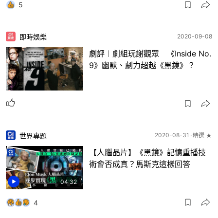
5
即時娛樂
2020-09-08
劇評︱劇組玩謝觀眾 《Inside No.
9》幽默、劇力超越《黑鏡》？
世界專題
2020-08-31
精選 ★
【人腦晶片】《黑鏡》記憶重播技
術會否成真？馬斯克這樣回答
04:32
4