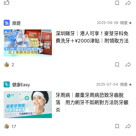
旅遊
2025-09-26
精選 ★
深圳睇牙｜港人可享！麥芽牙科免
費洗牙＋¥2000津貼｜附領取方法
2
健康Easy
2025-07-04
精選 ★
牙周病｜嚴重牙周病恐致牙齒脫
落 用力刷牙不如刷對方法防牙齦
炎
17