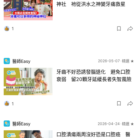
神社 衪從洪水之神變牙痛救星
1
醫師Easy
2026-05-07
精選 ★
牙齒不好恐誘發腦退化 避免口腔
衰弱 留20顆牙延緩長者失智風險
1
醫師Easy
2026-04-24
精選 ★
口腔潰瘍兩周沒好恐是口腔癌 醫