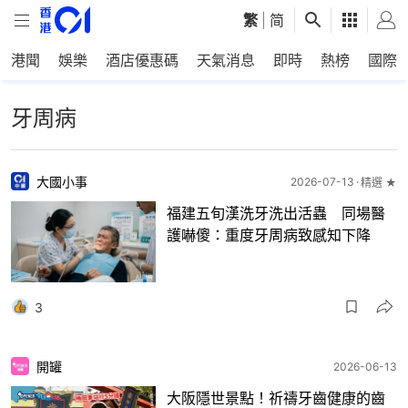
繁
|
简
港聞
娛樂
酒店優惠碼
天氣消息
即時
熱榜
國際
牙周病
大國小事
2026-07-13
精選 ★
福建五旬漢洗牙洗出活蟲 同場醫
護嚇傻：重度牙周病致感知下降
3
開罐
2026-06-13
大阪隱世景點！祈禱牙齒健康的齒