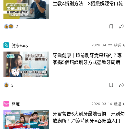
生教4辨別方法 3招緩解經常口乾
2
健康Easy
2026-04-22
精選 ★
牙齒健康｜睡前刷牙竟是錯的？專
家揭5個錯誤刷牙方式恐致牙周病
3
開罐
2026-03-14
精選 ★
牙醫警告5大刷牙最壞習慣 牙刷勿
放廁所！沖涼時刷牙=吞細菌入口