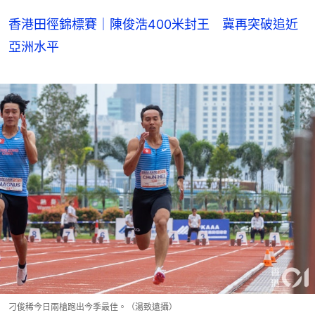
香港田徑錦標賽｜陳俊浩400米封王 冀再突破追近
亞洲水平
刁俊稀今日兩槍跑出今季最佳。（湯致遠攝）