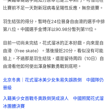
一美籍華裔選手周知方原本也是三甲熱門，可惜他在
比賽前不足一天對新冠病毒呈陽性反應，無奈退賽。
羽生結弦的得分，暫時在24位晉身自由滑的選手中排
第八位。中國選手金博洋以90.98分暫列第11位。
目前一切尚未完結，花式溜冰的正本好戲，向來是自
由滑（free skate）。落後接近20分，看似沒有可能
追上，不過那是羽生結弦，還是留待周四（10日）自
由滑看他如何使出渾身解數勇戰到底吧。
北京冬奧｜花式溜冰美少女朱易失誤跌倒 中國隊仍
晉級
入籍美少女首戰冬奧跌倒哭成淚人 中國照闖花式溜
冰團體決賽