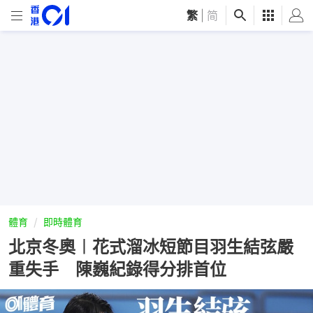
繁
|
简
體育
即時體育
北京冬奧︱花式溜冰短節目羽生結弦嚴
重失手 陳巍紀錄得分排首位