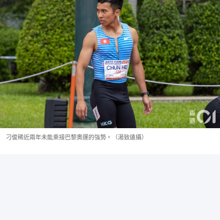
刁俊稀近兩年未能乘接巴黎奧運的強勢。（湯致遠攝）