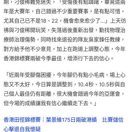
期，刁俊稀難免迷失，「受傷後有點躊躇，畢竟這兩
年是大賽年，自己錯過不少重要賽事，是有點可惜，
尤其自己已不是18、22，機會愈來愈少了...」上天彷
彿與刁俊稀開玩笑，失落過後重新出發，勤找物理治
療師治理傷勢，同時找來退役的隊友吳家鋒任教練，
對方給予他不少意見，加上在跑道上調整心態，今年
香港錦標賽兩破今季最佳，增添行下去的信心。
「近兩年受腳傷困擾，今年腳仍有點小毛病，場上心
態又不太好，今日算是調整到，10.4秒、10.5秒與自
己個人最佳仍有距離，很大機會錯過今年的亞運會，
但今場的成績讓我有信心繼續走下去。」
香港田徑錦標賽｜葉景維175日兩破港績 比賽儲信
心擊退自我懷疑