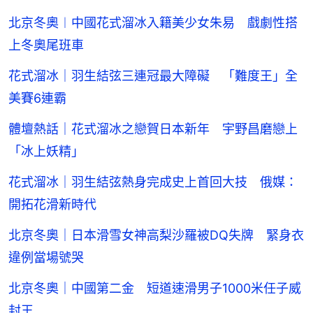
北京冬奧︱中國花式溜冰入籍美少女朱易 戲劇性搭
上冬奧尾班車
花式溜冰｜羽生結弦三連冠最大障礙 「難度王」全
美賽6連霸
體壇熱話｜花式溜冰之戀賀日本新年 宇野昌磨戀上
「冰上妖精」
花式溜冰｜羽生結弦熱身完成史上首回大技 俄媒：
開拓花滑新時代
北京冬奧｜日本滑雪女神高梨沙羅被DQ失牌 緊身衣
違例當場號哭
北京冬奧｜中國第二金 短道速滑男子1000米任子威
封王