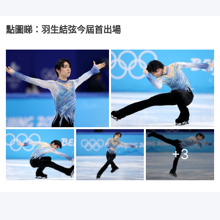
點圖睇：羽生結弦今屆首出場
+
3