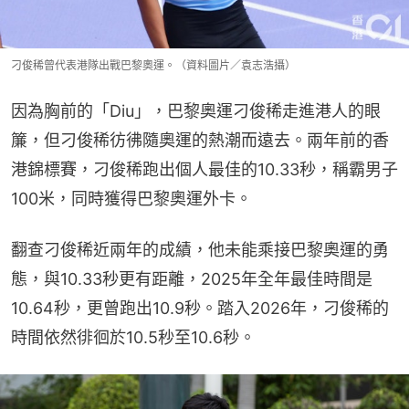
刁俊稀曾代表港隊出戰巴黎奧運。（資料圖片／袁志浩攝）
因為胸前的「Diu」，巴黎奧運刁俊稀走進港人的眼
簾，但刁俊稀彷彿隨奧運的熱潮而遠去。兩年前的香
港錦標賽，刁俊稀跑出個人最佳的10.33秒，稱霸男子
100米，同時獲得巴黎奧運外卡。
翻查刁俊稀近兩年的成績，他未能乘接巴黎奧運的勇
態，與10.33秒更有距離，2025年全年最佳時間是
10.64秒，更曾跑出10.9秒。踏入2026年，刁俊稀的
時間依然徘徊於10.5秒至10.6秒。