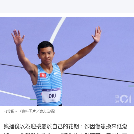
刁俊稀。（資料圖片／袁志浩攝）
奧運後以為迎接屬於自己的花期，卻因傷患換來低潮