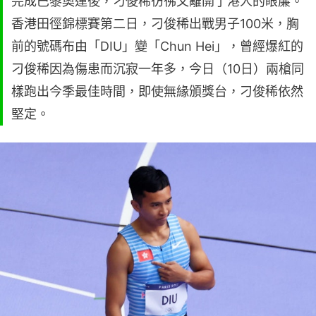
完成巴黎奧運後，刁俊稀彷彿又離開了港人的眼簾。
香港田徑錦標賽第二日，刁俊稀出戰男子100米，胸
前的號碼布由「DIU」變「Chun Hei」，曾經爆紅的
刁俊稀因為傷患而沉寂一年多，今日（10日）兩槍同
樣跑出今季最佳時間，即使無緣頒獎台，刁俊稀依然
堅定。