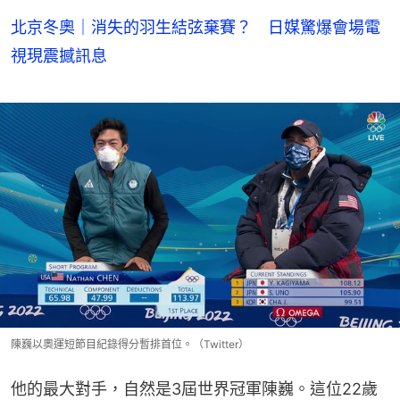
北京冬奧｜消失的羽生結弦棄賽？ 日媒驚爆會場電
視現震撼訊息
陳巍以奧運短節目紀錄得分暫排首位。（Twitter）
他的最大對手，自然是3屆世界冠軍陳巍。這位22歲