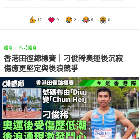
12
0
2
6
0
體育
即時體育
香港田徑錦標賽｜刁俊稀奧運後沉寂
傷癒更堅定與後浪競爭