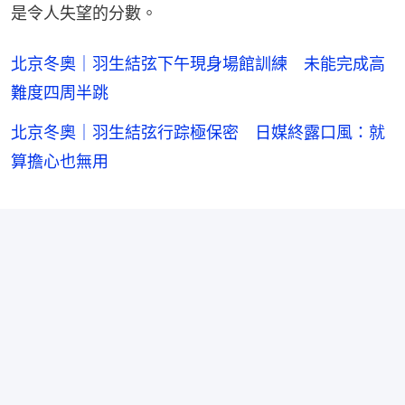
是令人失望的分數。
北京冬奧｜羽生結弦下午現身場館訓練 未能完成高
難度四周半跳
北京冬奧｜羽生結弦行踪極保密 日媒終露口風：就
算擔心也無用