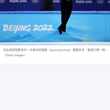
羽生結弦短節目中一次後內四周跳（quad Salchow）嚴重失手，變成只得一周。
（Getty Images）