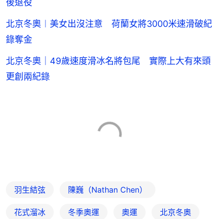
後退役
北京冬奧︱美女出沒注意 荷蘭女將3000米速滑破紀
錄奪金
北京冬奧｜49歲速度滑冰名將包尾 實際上大有來頭
更創兩紀錄
羽生結弦
陳巍（Nathan Chen）
花式溜冰
冬季奧運
奧運
北京冬奧