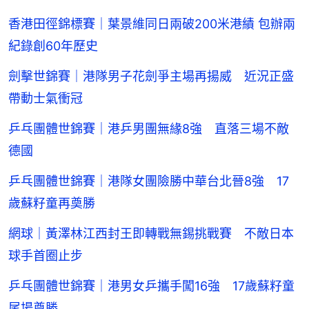
香港田徑錦標賽｜葉景維同日兩破200米港績 包辦兩
紀錄創60年歷史
劍擊世錦賽｜港隊男子花劍爭主場再揚威 近況正盛
帶動士氣衝冠
乒乓團體世錦賽｜港乒男團無緣8強 直落三場不敵
德國
乒乓團體世錦賽｜港隊女團險勝中華台北晉8強 17
歲蘇籽童再奠勝
網球｜黃澤林江西封王即轉戰無錫挑戰賽 不敵日本
球手首圈止步
乒乓團體世錦賽｜港男女乒攜手闖16強 17歲蘇籽童
尾場奠勝