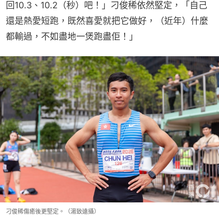
回10.3、10.2（秒）吧！」刁俊稀依然堅定，「自己
還是熱愛短跑，既然喜愛就把它做好，（近年）什麼
都輸過，不如盡地一煲跑盡佢！」
刁俊稀傷癒後更堅定。（湯致遠攝）