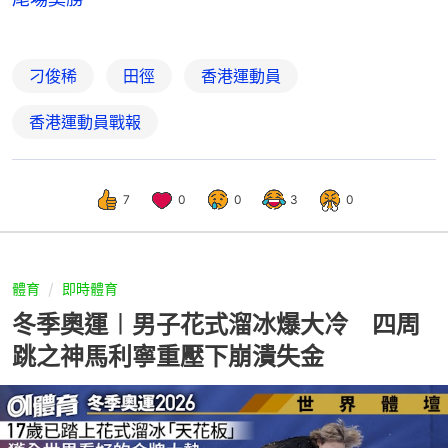
刁俊稀
田徑
香港運動員
香港運動員戰報
7
0
0
3
0
體育
即時體育
冬季奧運︱男子花式溜冰爆大冷 四周
跳之神馬利寧重壓下崩潰失金