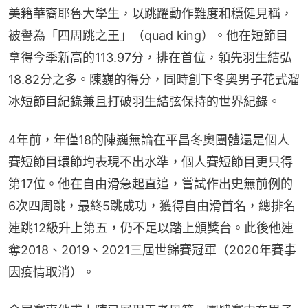
美籍華裔耶魯大學生，以跳躍動作難度和穩健見稱，
被譽為「四周跳之王」（quad king）。他在短節目
拿得今季新高的113.97分，排在首位，領先羽生結弘
18.82分之多。陳巍的得分，同時創下冬奧男子花式溜
冰短節目紀錄兼且打破羽生結弦保持的世界紀錄。
4年前，年僅18的陳巍無論在平昌冬奧團體還是個人
賽短節目環節均表現不出水準，個人賽短節目更只得
第17位。他在自由滑急起直追，嘗試作出史無前例的
6次四周跳，最終5跳成功，獲得自由滑首名，總排名
連跳12級升上第五，仍不足以踏上頒獎台。此後他連
奪2018、2019、2021三屆世錦賽冠軍（2020年賽事
因疫情取消）。