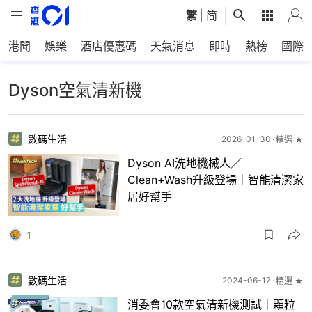
繁
|
简
港聞
娛樂
酒店優惠碼
天氣消息
即時
熱榜
國際
Dyson空氣清新機
數碼生活
2026-01-30
精選 ★
Dyson AI洗地機械人／
Clean+Wash升級登場｜智能清潔家
居好幫手
1
數碼生活
2024-06-17
精選 ★
消委會10款空氣清新機測試｜顆粒