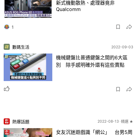
新式機動散熱、處理器竟非
Qualcomm
1
數碼生活
2022-09-03
機械鍵盤比普通鍵盤之間的6大區
別 除手感明確外還有這些賣點
熱爆話題
2022-08-13
精選 ★
女友沉迷遊戲識「網公」 台男5周