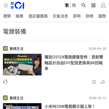
繁
|
简
港聞
娛樂
酒店優惠碼
天氣消息
即時
熱榜
國際
電競裝備
數碼生活
2026-04-28
羅技G512X電競鍵盤發佈：首創雙
軸設計自由DIY配搭更換具8K回報
率
數碼生活
2026-02-13
小米REDMI電競顯示器上架！