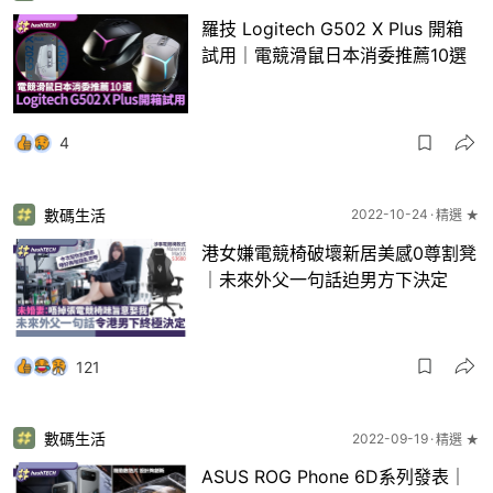
羅技 Logitech G502 X Plus 開箱
試用｜電競滑鼠日本消委推薦10選
4
數碼生活
2022-10-24
精選 ★
港女嫌電競椅破壞新居美感0尊割凳
｜未來外父一句話迫男方下決定
121
數碼生活
2022-09-19
精選 ★
ASUS ROG Phone 6D系列發表｜