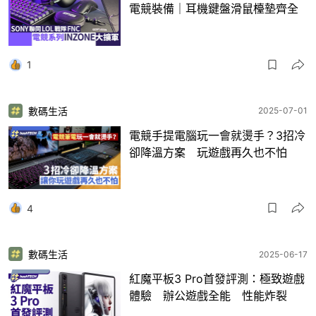
電競裝備｜耳機鍵盤滑鼠檯墊齊全
1
數碼生活
2025-07-01
電競手提電腦玩一會就燙手？3招冷
卻降溫方案 玩遊戲再久也不怕
4
數碼生活
2025-06-17
紅魔平板3 Pro首發評測：極致遊戲
體驗 辦公遊戲全能 性能炸裂