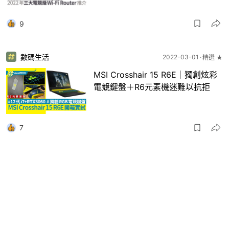
9
數碼生活
2022-03-01
精選 ★
MSI Crosshair 15 R6E｜獨創炫彩
電競鍵盤＋R6元素機迷難以抗拒
7
社區專題
2022-01-20
精選 ★
30多歲入行成全職電競手 街霸選
手Humanbomb：格鬥類無年齡限
制