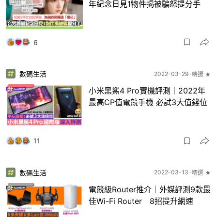
年紀念日見1物件揭被騙怒提分手
6
數碼生活
2022-03-29
精選 ★
小米黑鯊4 Pro實機評測｜2022年
最高CP值電競手機 必試3大值錢位
11
數碼生活
2022-03-13
精選 ★
電競級Router推介｜外媒評測9款最
佳Wi-Fi Router 8招提升網速