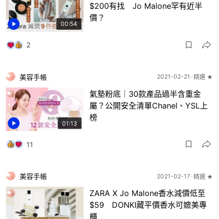
$200有找 Jo Malone罕有近半
價？
00:54
2
美容手帳
2021-02-21
精選 ★
氣墊粉底｜30款產品過半含重金
屬？公開安全清單Chanel、YSL上
榜
01:13
11
美容手帳
2021-02-17
精選 ★
ZARA X Jo Malone香水減價低至
$59 DONKI藏平價香水可媲美專
櫃