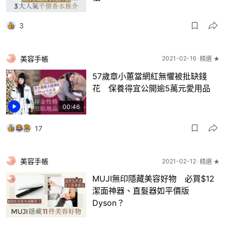
3
美容手帳
2021-02-16
精選 ★
57歲章小蕙當網紅無懼被批缺錢
花 保養得宜公開逾5萬元愛用品
00:46
17
美容手帳
2021-02-12
精選 ★
MUJI無印隱藏美容好物 必買$12
潔面神器、直髮器如平價版
Dyson？