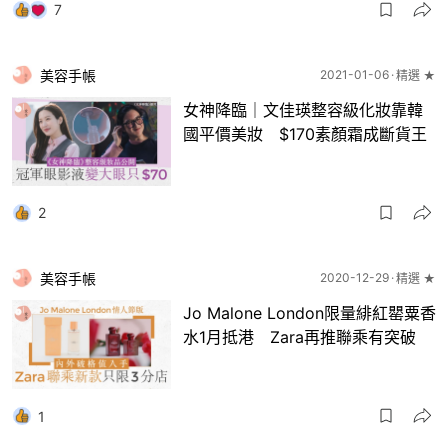
7
美容手帳
2021-01-06
精選 ★
女神降臨｜文佳瑛整容級化妝靠韓
國平價美妝 $170素顏霜成斷貨王
2
美容手帳
2020-12-29
精選 ★
Jo Malone London限量緋紅罌粟香
水1月抵港 Zara再推聯乘有突破
1