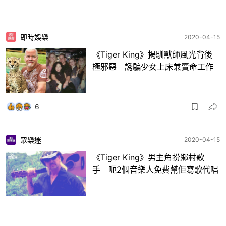
即時娛樂
2020-04-15
《Tiger King》揭馴獸師風光背後
極邪惡 誘騙少女上床兼賣命工作
6
眾樂迷
2020-04-15
《Tiger King》男主角扮鄉村歌
手 呃2個音樂人免費幫佢寫歌代唱