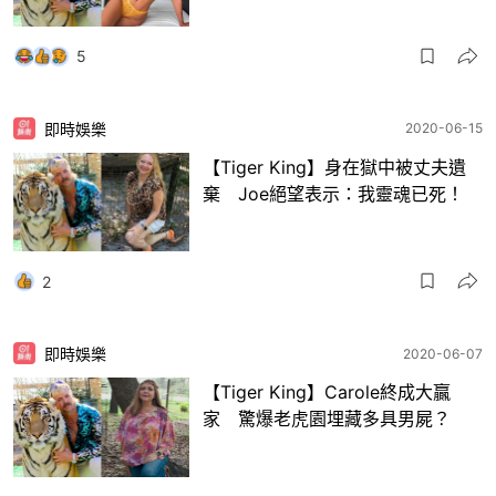
5
即時娛樂
2020-06-15
【Tiger King】身在獄中被丈夫遺
棄 Joe絕望表示：我靈魂已死！
2
即時娛樂
2020-06-07
【Tiger King】Carole終成大贏
家 驚爆老虎園埋藏多具男屍？