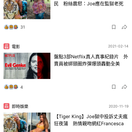
民 粉絲震怒：Joe應在監獄老死
31
電影
2021-02-14
盤點3部Netflix真人真事紀錄片 外
賣員被綁頸圈炸彈爆頭轟動全美
4
即時娛樂
2020-11-19
【Tiger King】Joe獄中投訴丈夫瘋
狂夜蒲 熱情親吻網紅Francesca