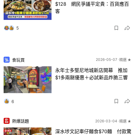
$128 網民爭議平定貴：百貨應百
客
5
食玩買
2026-05-07
精選 ★
永年士多堅尼地城新店開幕 推加
$1多兩餸優惠＋必試新品炸脆三響
6
熱爆話題
2026-03-04
精選 ★
深水埗文記車仔麵食$70麵 付款驚