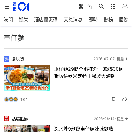
繁
|
简
港聞
娛樂
酒店優惠碼
天氣消息
即時
熱榜
國際
車仔麵
食玩買
2026-07-07
精選 ★
車仔麵29間全港推介｜8餸$30碗！
街坊價歎米芝蓮＋秘製大滷麵
164
熱爆話題
2026-06-14
精選 ★
深水埗9款餸車仔麵連凍飲收