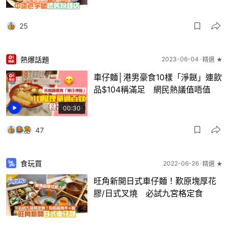
25
熱爆話題
2023-06-04
精選 ★
車仔麵│港男豪食10樣「淨餸」連飲
品$104稱滿足 網民熱議值唔值
00:30
47
食玩買
2022-06-26
精選 ★
旺角新開日式車仔麵！歎原塊厚花
膠/日式叉燒 必試九宮格定食