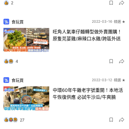
2
食玩買
2022-03-16
精選 ★
旺角人氣車仔麵轉型做外賣團購！
原隻芫荽雞/麻辣口水雞/跨區外送
4
食玩買
2022-03-12
精選 ★
中環60年牛雜老字號重開！本地活
牛恢復供應 必試牛沙瓜/牛爽腩
27