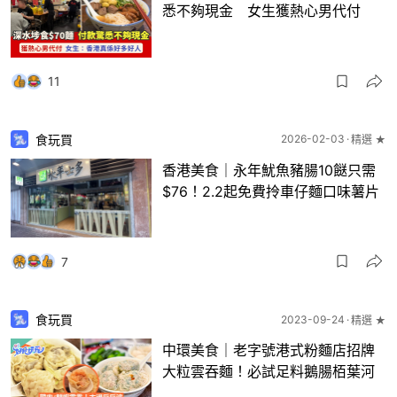
悉不夠現金 女生獲熱心男代付
11
食玩買
2026-02-03
精選 ★
香港美食｜永年魷魚豬腸10餸只需
$76！2.2起免費拎車仔麵口味薯片
7
食玩買
2023-09-24
精選 ★
中環美食｜老字號港式粉麵店招牌
大粒雲吞麵！必試足料鵝腸栢葉河