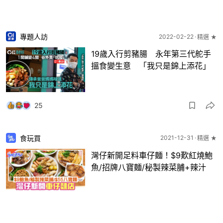
專題人訪
2022-02-22
精選 ★
19歲入行剪豬腸 永年第三代舵手
搵食變生意 「我只是錦上添花」
25
食玩買
2021-12-31
精選 ★
灣仔新開足料車仔麵！$9歎紅燒鮑
魚/招牌八寶麵/秘製辣菜脯+辣汁
1