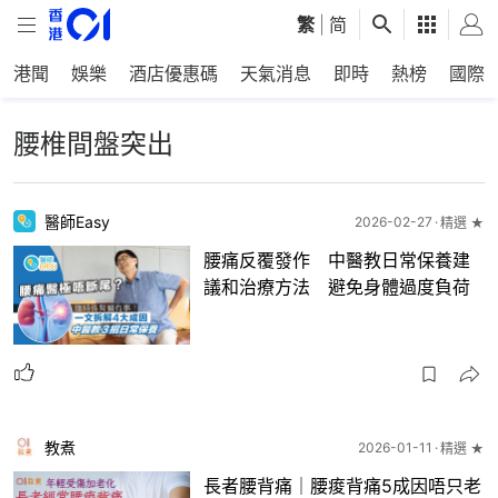
繁
|
简
港聞
娛樂
酒店優惠碼
天氣消息
即時
熱榜
國際
腰椎間盤突出
醫師Easy
2026-02-27
精選 ★
腰痛反覆發作 中醫教日常保養建
議和治療方法 避免身體過度負荷
教煮
2026-01-11
精選 ★
長者腰背痛｜腰痠背痛5成因唔只老