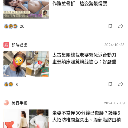
作陰莖骨折 這姿勢最傷腰
26
即時娛樂
2024-10-23
太古集團總裁老婆緊急返台動刀
虛弱躺床照惹粉絲擔心：好嚴重
8
美容手帳
2024-07-09
坐姿不當僅30分鐘已傷腰？護腰5
大招防椎間盤突出、腹部脂肪囤積