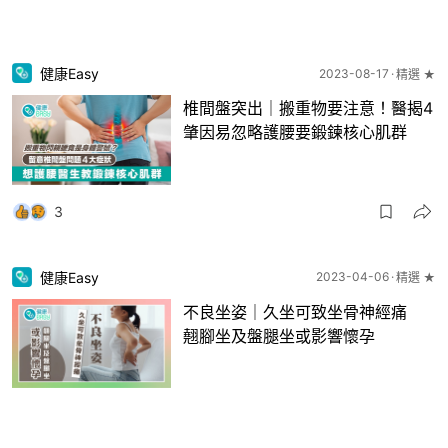
健康Easy
2023-08-17
精選 ★
椎間盤突出｜搬重物要注意！醫揭4
肇因易忽略護腰要鍛鍊核心肌群
3
健康Easy
2023-04-06
精選 ★
不良坐姿｜久坐可致坐骨神經痛
翹腳坐及盤腿坐或影響懷孕
11