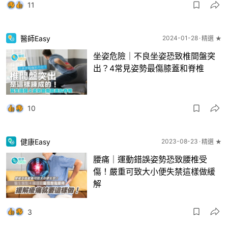
11
醫師Easy
2024-01-28
精選 ★
坐姿危險｜不良坐姿恐致椎間盤突
出？4常見姿勢最傷膝蓋和脊椎
10
健康Easy
2023-08-23
精選 ★
腰痛｜運動錯誤姿勢恐致腰椎受
傷！嚴重可致大小便失禁這樣做緩
解
3