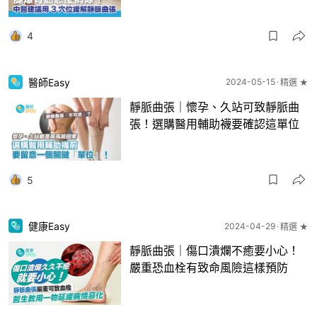
4
醫師Easy
2024-05-15
精選 ★
靜脈曲張｜懷孕、久站可致靜脈曲
張！選購醫用輔助襪要確認這單位
5
健康Easy
2024-04-29
精選 ★
靜脈曲張｜傷口潰爛不癒要小心！
嚴重恐血栓有致命風險這樣預防