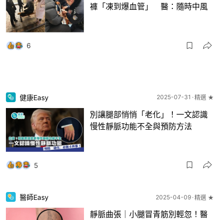
褲「凍到爆血管」 醫：隨時中風
6
健康Easy
2025-07-31
精選 ★
別讓腿部悄悄「老化」！一文認識
慢性靜脈功能不全與預防方法
5
醫師Easy
2025-04-09
精選 ★
靜脈曲張｜小腿冒青筋別輕忽！醫