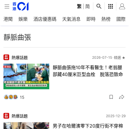
繁
|
简
港聞
娛樂
酒店優惠碼
天氣消息
即時
熱榜
國際
靜脈曲張
熱爆話題
2026-07-15
精選 ★
靜脈曲張拖10年不看醫生！老翁腿
部藏40厘米巨型血栓 脫落恐致命
15
熱爆話題
2025-12-29
男子在哈爾濱零下20度行街不穿棉