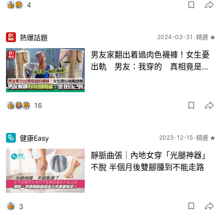
4
熱爆話題
2024-03-31
精選 ★
男友家翻出着過肉色襪褲！女生憂
出軌 男友：我穿的 真相竟是…
16
健康Easy
2023-12-15
精選 ★
靜脈曲張｜內地女穿「光腿神器」
不脫 半個月後雙腳腫到不能走路
3