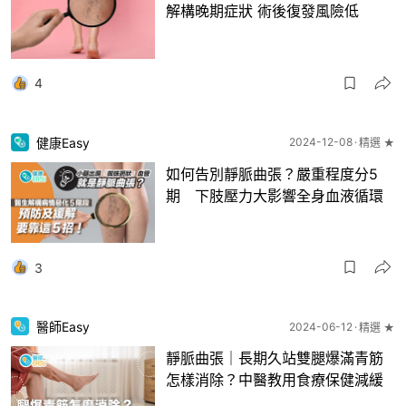
解構晚期症狀 術後復發風險低
4
健康Easy
2024-12-08
精選 ★
如何告別靜脈曲張？嚴重程度分5
期 下肢壓力大影響全身血液循環
3
醫師Easy
2024-06-12
精選 ★
靜脈曲張｜長期久站雙腿爆滿青筋
怎樣消除？中醫教用食療保健減緩