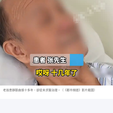
老翁患靜脈曲張十多年，卻從未求醫治理。（《都市頻道》影片截圖）