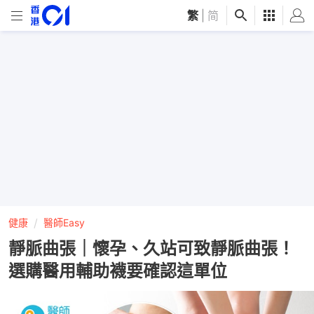
繁
|
简
健康
醫師Easy
靜脈曲張｜懷孕、久站可致靜脈曲張！
選購醫用輔助襪要確認這單位