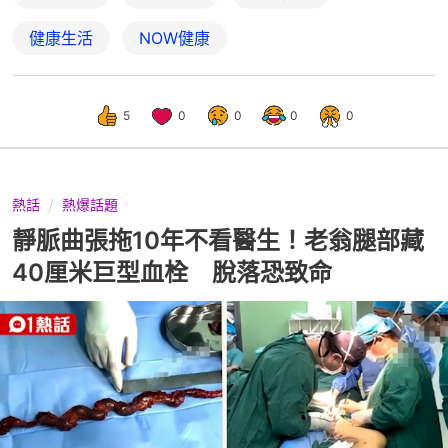
健康生活
NOW健康
5
0
0
0
0
熱話
熱爆話題
靜脈曲張拖10年不看醫生！老翁腿部藏
40厘米巨型血栓 脫落恐致命