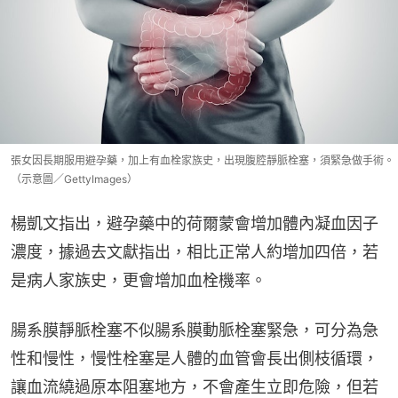
張女因長期服用避孕藥，加上有血栓家族史，出現腹腔靜脈栓塞，須緊急做手術。
（示意圖／GettyImages）
楊凱文指出，避孕藥中的荷爾蒙會增加體內凝血因子
濃度，據過去文獻指出，相比正常人約增加四倍，若
是病人家族史，更會增加血栓機率。
腸系膜靜脈栓塞不似腸系膜動脈栓塞緊急，可分為急
性和慢性，慢性栓塞是人體的血管會長出側枝循環，
讓血流繞過原本阻塞地方，不會產生立即危險，但若