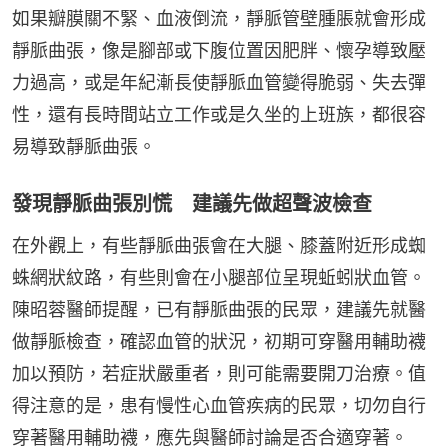
如果瓣膜關不緊、血液倒流，靜脈管壁腫脹就會形成
靜脈曲張，像是腳部或下腹位置因肥胖、懷孕導致壓
力過高，或是年紀漸長使靜脈血管變得脆弱、失去彈
性，還有長時間站立工作或是久坐的上班族，都很容
易導致靜脈曲張。
發現靜脈曲張別慌 建議先做超聲波檢查
在外觀上，有些靜脈曲張會在大腿、膝蓋附近形成蜘
蛛網狀紋路，有些則會在小腿部位呈現蚯蚓狀血管。
陳昭蓉醫師提醒，已有靜脈曲張的民眾，建議先就醫
做靜脈檢查，確認血管的狀況，初期可穿醫用輔助襪
加以預防，若症狀嚴重者，則可能需要開刀治療。值
得注意的是，患有慢性心血管疾病的民眾，切勿自行
穿著醫用輔助襪，應先與醫師討論是否合適穿著。