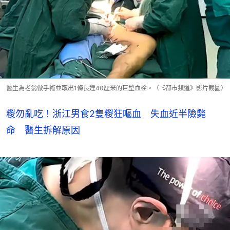
醫生為老翁做手術並取出1條長達40厘米的巨型血栓。（《都市頻道》影片截圖）
糉勿亂吃！浙江男食2隻糉狂嘔血 失血近半險斃
命 醫生拆解原因