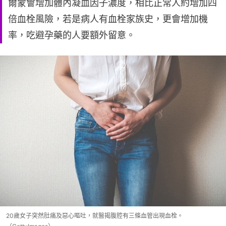
爾蒙會增加體內凝血因子濃度，相比正常人約增加四
倍血栓風險，若是病人有血栓家族史，更會增加機
率，吃避孕藥的人要額外留意。
20歲女子突然肚痛及惡心嘔吐，就醫揭腹腔有三條血管出現血栓。