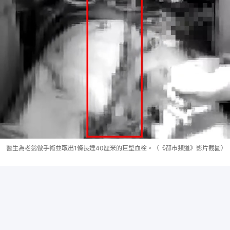
醫生為老翁做手術並取出1條長達40厘米的巨型血栓。（《都市頻道》影片截圖）