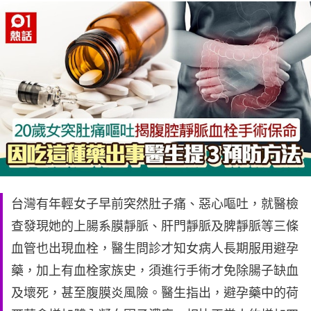
台灣有年輕女子早前突然肚子痛、惡心嘔吐，就醫檢
查發現她的上腸系膜靜脈、肝門靜脈及脾靜脈等三條
血管也出現血栓，醫生問診才知女病人長期服用避孕
藥，加上有血栓家族史，須進行手術才免除腸子缺血
及壞死，甚至腹膜炎風險。醫生指出，避孕藥中的荷