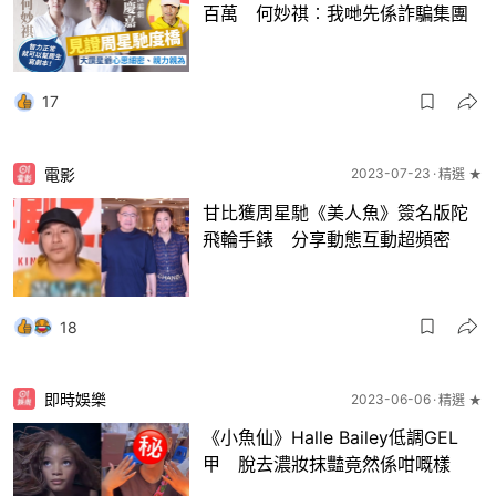
百萬 何妙祺︰我哋先係詐騙集團
17
電影
2023-07-23
精選 ★
甘比獲周星馳《美人魚》簽名版陀
飛輪手錶 分享動態互動超頻密
18
即時娛樂
2023-06-06
精選 ★
《小魚仙》Halle Bailey低調GEL
甲 脫去濃妝抹豔竟然係咁嘅樣