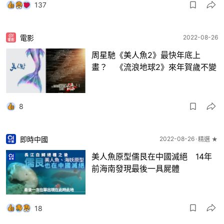
137
電影
2022-08-26
周星馳《美人魚2》最快年底上
畫？ 《流浪地球2》來年賀歲不變
8
即時中國
2022-08-26
精選 ★
美人魚原型儒艮在中國滅絕 14年
前海南發現最後一具屍體
18