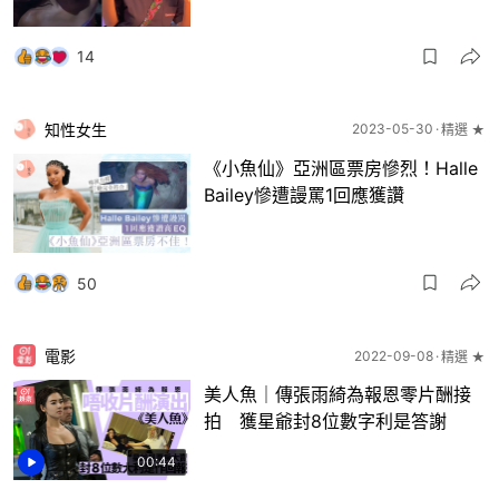
14
知性女生
2023-05-30
精選 ★
《小魚仙》亞洲區票房慘烈！Halle
Bailey慘遭謾罵1回應獲讚
50
電影
2022-09-08
精選 ★
美人魚｜傳張雨綺為報恩零片酬接
拍 獲星爺封8位數字利是答謝
00:44