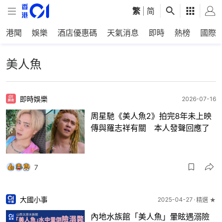
繁
|
简
港聞
娛樂
酒店優惠碼
天氣消息
即時
熱榜
國際
美人魚
即時娛樂
2026-07-16
周星馳《美人魚2》拍完8年未上映
傳與羅志祥有關 本人發聲回應了
7
大國小事
2025-04-27
精選 ★
內地水族館「美人魚」暈眩遇溺險