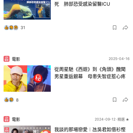
死 肺部恐受感染留醫ICU
31
電影
2025-04-16
從周星馳《西遊》到《角頭》醜聞
男星重返銀幕 母患失智症惹心疼
8
電影
2024-09-12
精選 ★
我談的那場戀愛︱氹吳君如借衫慳