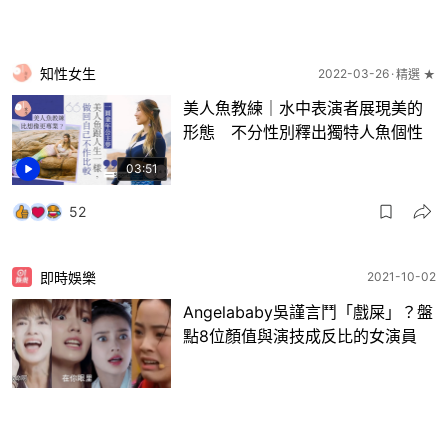
知性女生
2022-03-26
精選 ★
美人魚教練｜水中表演者展現美的
形態 不分性別釋出獨特人魚個性
03:51
52
即時娛樂
2021-10-02
Angelababy吳謹言鬥「戲屎」？盤
點8位顏值與演技成反比的女演員
8