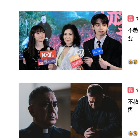
不
要
不
售