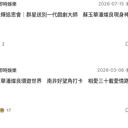
2026-07-15
即時娛樂
景輝追思會｜群星送別一代戲劇大師 蘇玉華潘燦良現身
2
2026-03-06
即時娛樂
玉華潘燦良環遊世界 南非好望角打卡 相愛三十載愛情
17