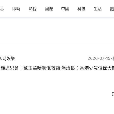
息
即時
熱榜
國際
中國
科技
生活
體
2026-07-15
即時娛樂
鍾景輝追思會｜蘇玉華哽咽憶教誨 潘燦良︰香港少咗位