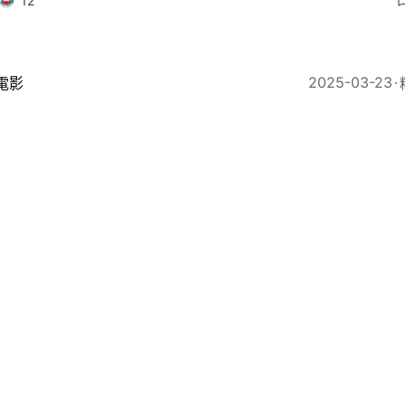
12
2025-03-23
電影
秋生笑言新戲冇收錢 MV重現《無間道》墮樓：冇我嘅穿
技
22
2025-03-15
即時娛樂
2歲資深綠葉與周潤發聚會 一頭銀髮狀態極佳去年傳健康