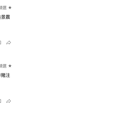
精選 ★
美景震
精選 ★
作賭注