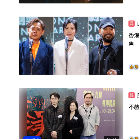
香
角
不