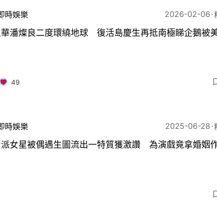
2026-02-06
即時娛樂
玉華潘燦良二度環繞地球 復活島慶生再抵南極睇企鵝被
49
2025-06-28
即時娛樂
力派女星被偶遇生圖流出一特質獲激讚 為演戲竟拿婚姻