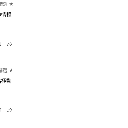
精選 ★
神情輕
精選 ★
路極動