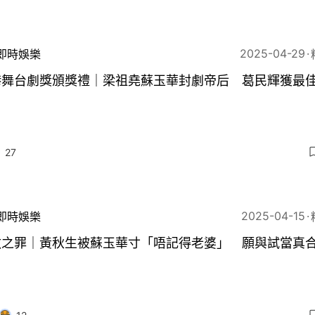
2025-04-29
即時娛樂
港舞台劇獎頒獎禮｜梁祖堯蘇玉華封劇帝后 葛民輝獲最
27
2025-04-15
即時娛樂
赦之罪｜黃秋生被蘇玉華寸「唔記得老婆」 願與試當真