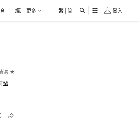
育
經濟
更多
01深圳
繁
觀點
|
简
健康
好食玩飛
登入
女
精選 ★
偉大前輩