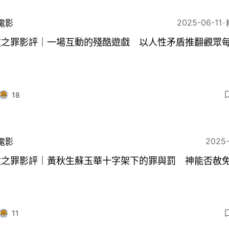
2025-06-11
電影
赦之罪影評｜一場互動的殘酷遊戲 以人性矛盾推翻觀眾
18
2025
電影
赦之罪影評｜黃秋生蘇玉華十字架下的罪與罰 神能否赦
11