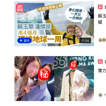
蘇
撼
01:24
影片
實
7