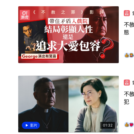
不
態
不
犯
01:32
影片