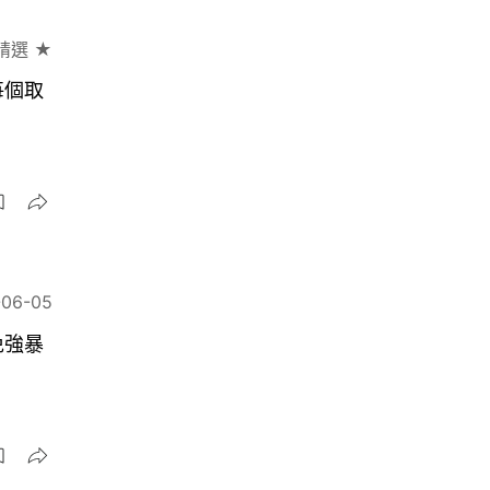
精選 ★
每個取
-06-05
免強暴