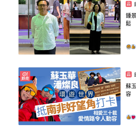
鍾
鬆
蘇
容