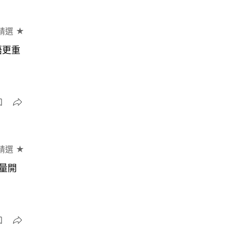
精選 ★
語更重
精選 ★
量開