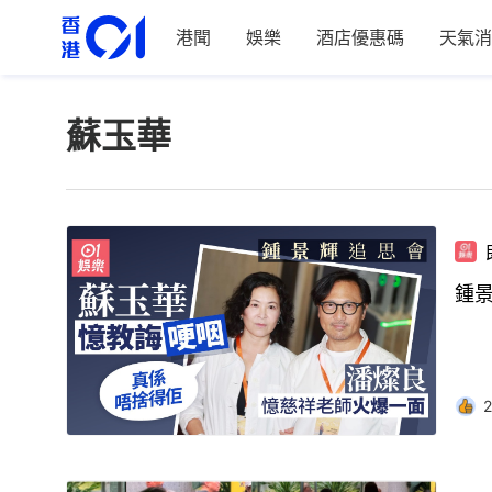
港聞
娛樂
酒店優惠碼
天氣消
蘇玉華
2