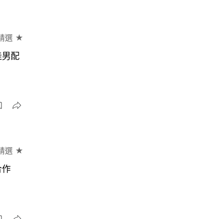
精選 ★
佳男配
精選 ★
合作