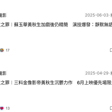
2025-06-03
電影
赦之罪︱蘇玉華黃秋生加戲後仍精簡 演技爆發：靜默無
17
2025-04-29
電影
赦之罪︱三料金像影帝黃秋生沉鬱力作 6月上映優先場限
13