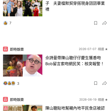
子 夫妻檔默契穿搭現身囝囝畢業
禮
7
即時娛樂
2026-07-07
精選 ★
佘詩曼帶陳山聰仔仔慶生獲香吻
Bob留言索吻網民笑：核突報警！
3
即時娛樂
2026-06-19
精選 ★
陳山聰貼地幫襯內地平民食店被認