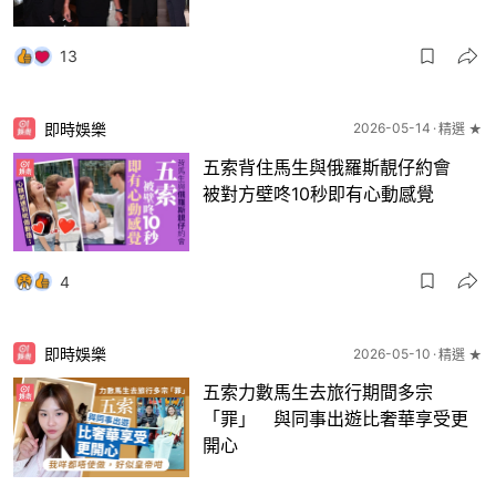
13
即時娛樂
2026-05-14
精選 ★
五索背住馬生與俄羅斯靚仔約會
被對方壁咚10秒即有心動感覺
4
即時娛樂
2026-05-10
精選 ★
五索力數馬生去旅行期間多宗
「罪」 與同事出遊比奢華享受更
開心