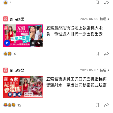
4
即時娛樂
2026-05-09
精選 ★
五索竟然踎街從地上執蛋糕大啖
食 懶理途人目光一原因豁出去
01:26
4
即時娛樂
2026-05-07
精選 ★
五索當街遭員工兜口兜面掟蛋糕再
兜頭射水 驚爆公司秘密花式炫富
12