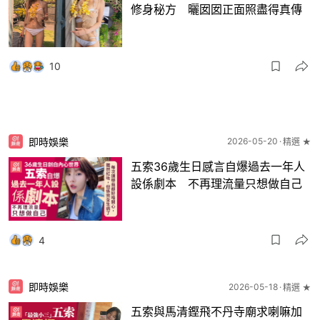
修身秘方 曬囡囡正面照盡得真傳
10
即時娛樂
2026-05-20
精選 ★
五索36歲生日感言自爆過去一年人
設係劇本 不再理流量只想做自己
4
即時娛樂
2026-05-18
精選 ★
五索與馬清鏗飛不丹寺廟求喇嘛加