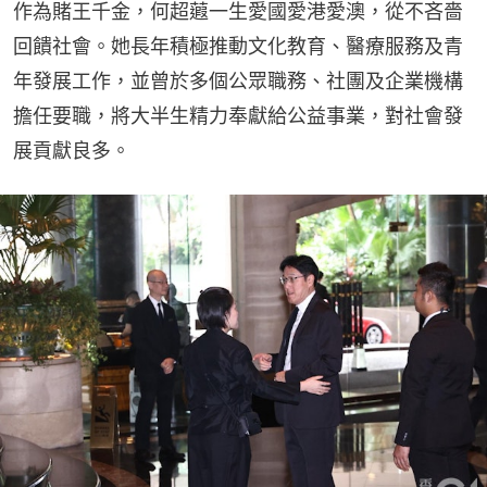
作為賭王千金，何超蕸一生愛國愛港愛澳，從不吝嗇
回饋社會。她長年積極推動文化教育、醫療服務及青
年發展工作，並曾於多個公眾職務、社團及企業機構
擔任要職，將大半生精力奉獻給公益事業，對社會發
展貢獻良多。