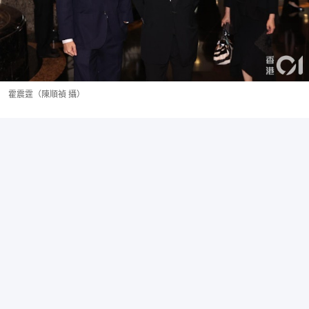
霍震霆（陳順禎 攝）