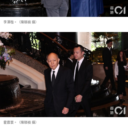
李澤楷。（陳順禎 攝）
霍震寰。（陳順禎 攝）