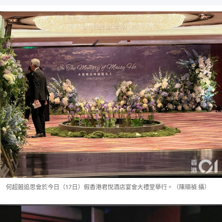
何超蕸追思會於今日（17日）假香港君悅酒店宴會大禮堂舉行。（陳順禎 攝）