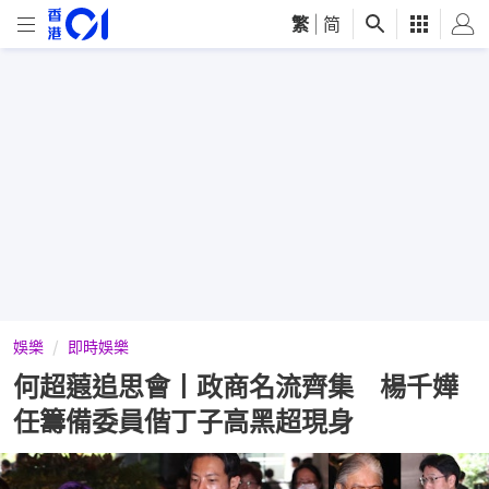
繁
|
简
娛樂
即時娛樂
何超蕸追思會丨政商名流齊集 楊千嬅
任籌備委員偕丁子高黑超現身