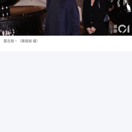
鄭志剛。（陳順禎 攝）