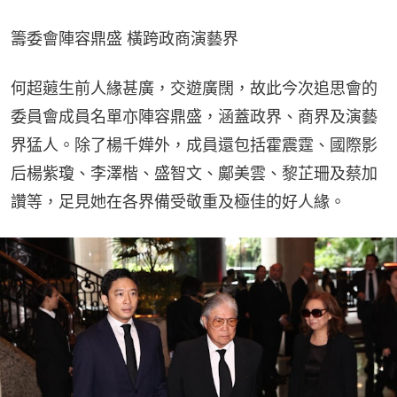
籌委會陣容鼎盛 橫跨政商演藝界
何超蕸生前人緣甚廣，交遊廣闊，故此今次追思會的
委員會成員名單亦陣容鼎盛，涵蓋政界、商界及演藝
界猛人。除了楊千嬅外，成員還包括霍震霆、國際影
后楊紫瓊、李澤楷、盛智文、鄺美雲、黎芷珊及蔡加
讚等，足見她在各界備受敬重及極佳的好人緣。