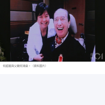
何超蕸與父親何鴻燊。（資料圖片）