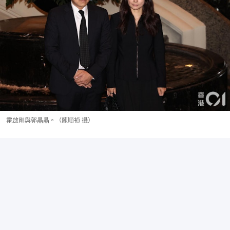
霍啟剛與郭晶晶。（陳順禎 攝）