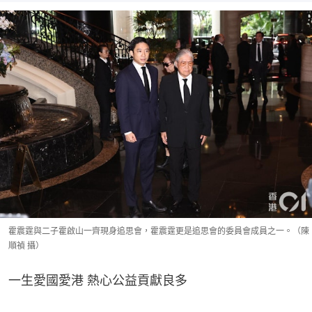
霍震霆與二子霍啟山一齊現身追思會，霍震霆更是追思會的委員會成員之一。（陳
順禎 攝）
一生愛國愛港 熱心公益貢獻良多