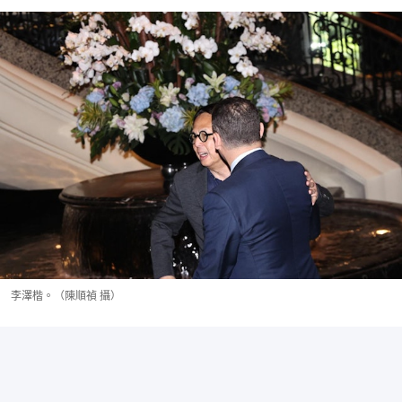
李澤楷。（陳順禎 攝）