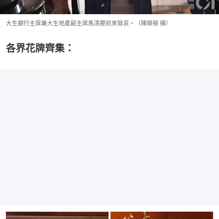
大生銀行主席兼大生地產副主席馬清鏗前來致哀。（陳順禎 攝）
各界花牌齊集：