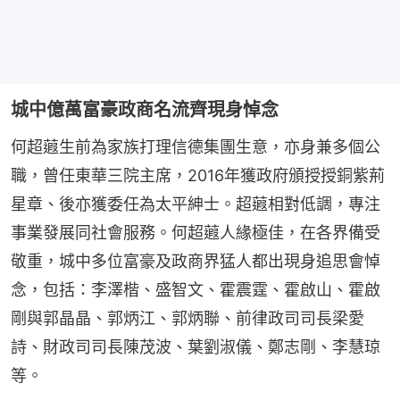
城中億萬富豪政商名流齊現身悼念
何超蕸生前為家族打理信德集團生意，亦身兼多個公
職，曾任東華三院主席，2016年獲政府頒授授銅紫荊
星章、後亦獲委任為太平紳士。超蕸相對低調，專注
事業發展同社會服務。何超蕸人緣極佳，在各界備受
敬重，城中多位富豪及政商界猛人都出現身追思會悼
念，包括：李澤楷、盛智文、霍震霆、霍啟山、霍啟
剛與郭晶晶、郭炳江、郭炳聯、前律政司司長梁愛
詩、財政司司長陳茂波、葉劉淑儀、鄭志剛、李慧琼
等。