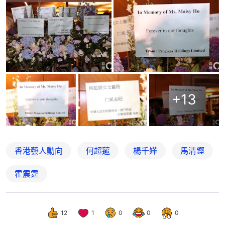
+
13
香港藝人動向
何超蕸
楊千嬅
馬清鏗
霍震霆
12
1
0
0
0