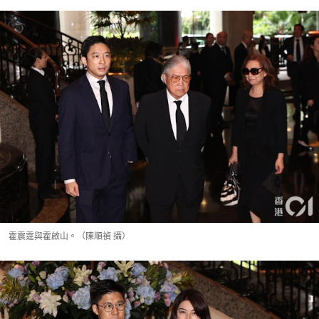
霍震霆與霍啟山。（陳順禎 攝）