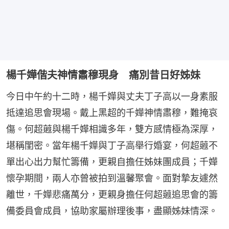
楊千嬅偕夫神情肅穆現身 痛別昔日好姊妹
今日中午約十二時，楊千嬅與丈夫丁子高以一身素服
抵達追思會現場。戴上黑超的千嬅神情肅穆，難掩哀
傷。何超蕸與楊千嬅相識多年，雙方感情極為深厚，
堪稱閨密。當年楊千嬅與丁子高舉行婚宴，何超蕸不
單出心出力幫忙籌備，更親自擔任姊妹團成員；千嬅
懷孕期間，兩人亦曾被拍到溫馨聚會。面對摯友遽然
離世，千嬅悲痛萬分，更親身擔任何超蕸追思會的籌
備委員會成員，協助家屬辦理後事，盡顯姊妹情深。