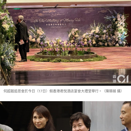
何超蕸追思會於今日（17日）假香港君悅酒店宴會大禮堂舉行。（陳順禎 攝）