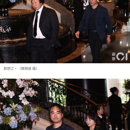
郭炳江。（陳順禎 攝）