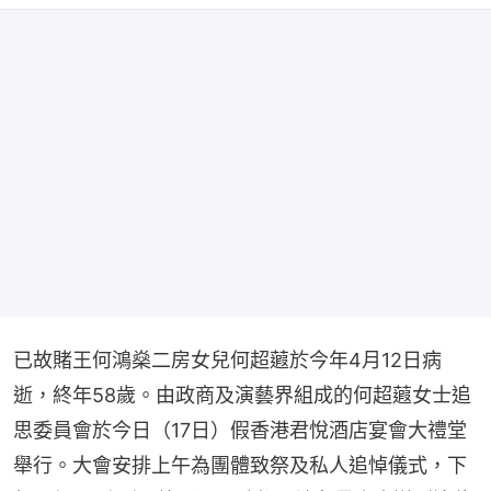
已故賭王何鴻燊二房女兒何超蕸於今年4月12日病
逝，終年58歲。由政商及演藝界組成的何超蕸女士追
思委員會於今日（17日）假香港君悅酒店宴會大禮堂
舉行。大會安排上午為團體致祭及私人追悼儀式，下