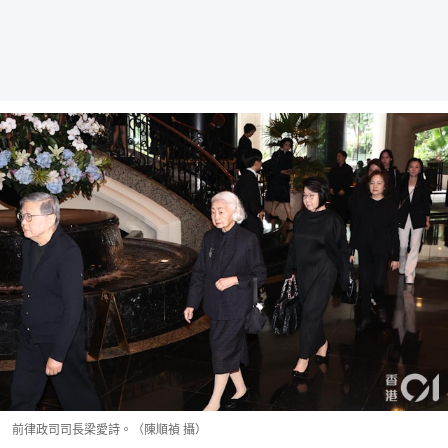
前律政司司長梁愛詩。（陳順禎 攝）