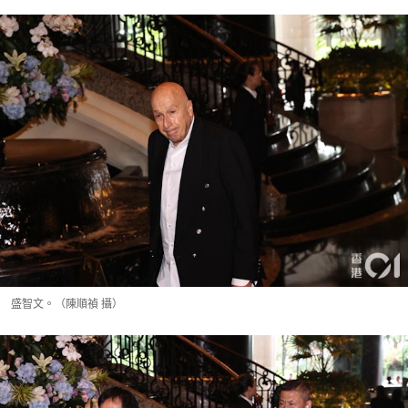
盛智文。（陳順禎 攝）