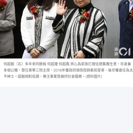
何超蕸（右）多年來同胞姊 何超瓊 何超鳳 齊心為家族打理信德集團生意，亦身兼
多個公職，曾任東華三院主席，2016年獲政府頒授授銅紫荊星章、後亦獲委任為太
平紳士。超蕸相對低調，專注事業發展同社會服務。(資料圖片)