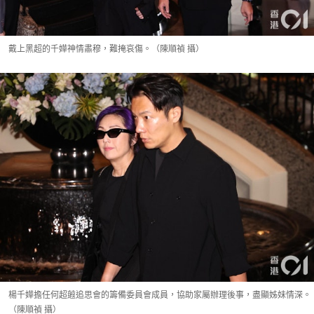
戴上黑超的千嬅神情肅穆，難掩哀傷。（陳順禎 攝）
楊千嬅擔任何超蕸追思會的籌備委員會成員，協助家屬辦理後事，盡顯姊妹情深。
（陳順禎 攝）