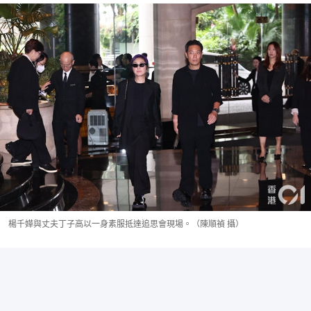
楊千嬅與丈夫丁子高以一身素服抵達追思會現場。（陳順禎 攝）