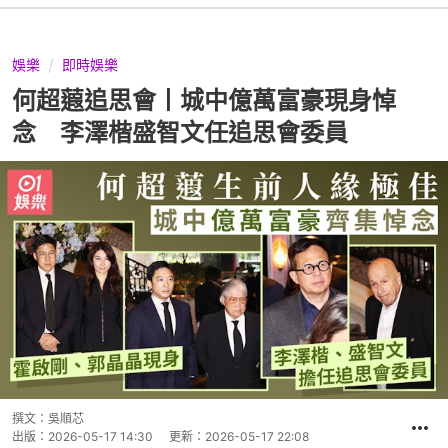
娛樂
即時娛樂
何超蕸追思會丨城中億萬富豪現身悼
念 李澤楷盛智文任追思會委員
撰文：
吳順芯
出版：
2026-05-17 14:30
更新：
2026-05-17 22:08