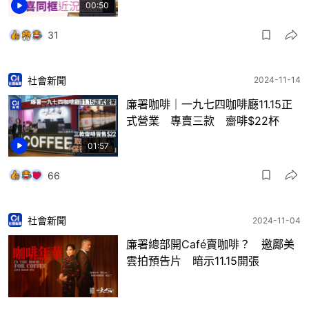
00:50
31
社會新聞
2024-11-14
廉署咖啡｜一九七四咖啡廳11.15正
式營業 專賣三款 齋啡$22杯
01:57
66
社會新聞
2024-11-04
廉署總部開Café賣咖啡？ 邀鄺美
雲拍預告片 暗示11.15開張