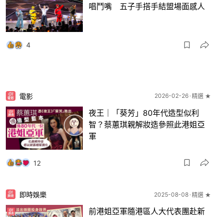
唱鬥嘴 五子手搭手結盟場面感人
4
電影
2026-02-26
精選 ★
夜王｜「葵芳」80年代造型似利
智？蔡蕙琪親解妝造參照此港姐亞
軍
12
即時娛樂
2025-08-08
精選 ★
前港姐亞軍隨港區人大代表團赴新