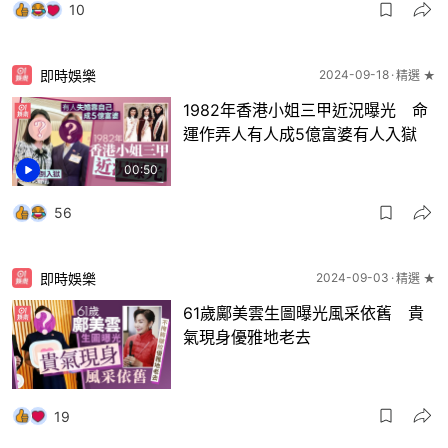
10
即時娛樂
2024-09-18
精選 ★
1982年香港小姐三甲近況曝光 命
運作弄人有人成5億富婆有人入獄
00:50
56
即時娛樂
2024-09-03
精選 ★
61歲鄺美雲生圖曝光風采依舊 貴
氣現身優雅地老去
19