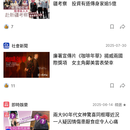
疆考察 投資有道傳身家逾5億
7
社會新聞
2025-07-30
廉署宣傳片《咖啡年華》揚威兩國
際獎項 女主角鄺美雲表榮幸
11
即時娛樂
2025-06-14
精選 ★
兩大90年代女神驚喜同框曝近況
一人疑因情傷患厭食症令人心痛