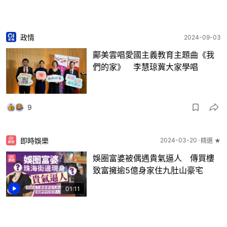
政情
2024-09-03
鄺美雲唱愛國主義教育主題曲《我
們的家》 李慧琼冀大家學唱
9
即時娛樂
2024-03-20
精選 ★
娛圈富婆被偶遇貴氣逼人 傳買樓
致富擁逾5億身家住九肚山豪宅
01:11
104