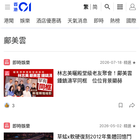
繁
|
简
港聞
娛樂
酒店優惠碼
天氣消息
即時
熱榜
國際
鄺美雲
即時娛樂
2026-07-18
精選 ★
林志美曬殿堂級老友聚會！鄺美雲
鍾鎮濤罕同框 位位背景顯赫
3
即時娛樂
2026-05-02
精選 ★
草蜢x軟硬復刻2012年集體回憶鬥