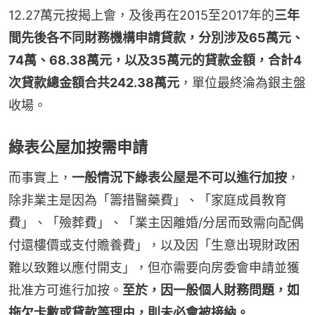
12.27萬元按揭上會，及後再在2015至2017年的
三年
間先後各不同財務機構申請貸款，分別涉及65萬元、
74萬、68.38萬元，以及35萬元的貸款金額，合計4
次貸款總金額合共242.38萬元
，單位最終淪為銀主盤
收場。
綠表公屋加按需申請
而事實上，
一般情況下綠表公屋是不可以進行加按
，
除非業主是因為「籌措醫藥費」、「家庭成員教育
費」、「殮葬費」、「業主因離婚/分居而致需向配偶
付還樓價或支付贍養費」，以及因「生意出現財政困
難以致難以應付開支」，但亦需要向房委會申請並獲
批准方可進行加按。
至於，因一般個人財務問題，如
拖欠卡數或貸款等理由，則未必會被接納。