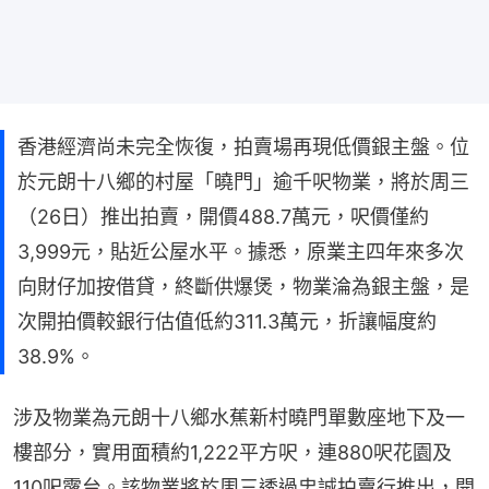
香港經濟尚未完全恢復，拍賣場再現低價銀主盤。位
於元朗十八鄉的村屋「曉門」逾千呎物業，將於周三
（26日）推出拍賣，開價488.7萬元，呎價僅約
3,999元，貼近公屋水平。據悉，原業主四年來多次
向財仔加按借貸，終斷供爆煲，物業淪為銀主盤，是
次開拍價較銀行估值低約311.3萬元，折讓幅度約
38.9%。
涉及物業為元朗十八鄉水蕉新村曉門單數座地下及一
樓部分，實用面積約1,222平方呎，連880呎花園及
110呎露台。該物業將於周三透過忠誠拍賣行推出，開