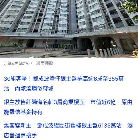
元朗公屋朗屏邨。（黃學潤攝）
30組客爭！鄧成波灣仔銀主盤搶高逾6成至355萬
沽 內籠溶爛似廢墟
銀主放售紅磡海名軒3層商業樓面 市值近6億 原由
施羅德基金持有
舊客變新主 鄧成波繼園街舊樓銀主盤6133萬沽 酒
店營運商接手