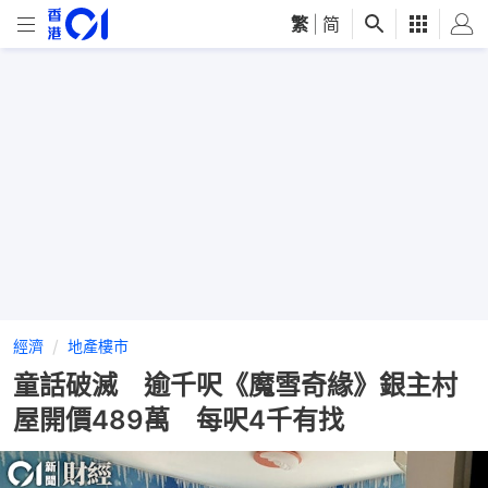
繁
|
简
經濟
地產樓市
童話破滅 逾千呎《魔雪奇緣》銀主村
屋開價489萬 每呎4千有找