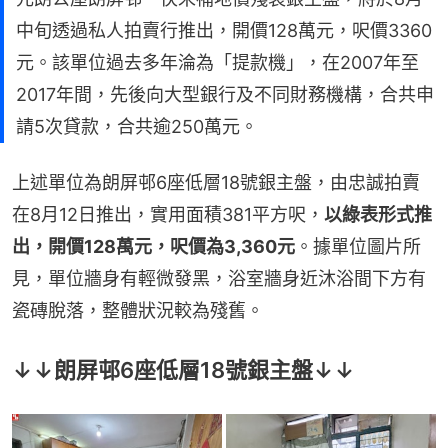
中旬透過私人拍賣行推出，開價128萬元，呎價3360
元。該單位過去多年淪為「提款機」，在2007年至
2017年間，先後向大型銀行及不同財務機構，合共申
請5次貸款，合共逾250萬元。
上述單位為朗屏邨6座低層18號銀主盤，由忠誠拍賣
在8月12日推出，實用面積381平方呎，
以綠表形式推
出，開價128萬元，呎價為3,360元
。據單位圖片所
見，單位牆身有輕微發黑，浴室牆身近沐浴間下方有
瓷磚脫落，整體狀況較為殘舊。
↓↓朗屏邨6座低層18號銀主盤↓↓