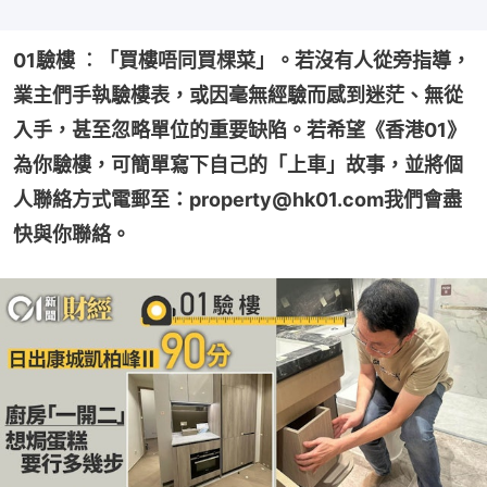
01驗樓 ︰「買樓唔同買棵菜」。若沒有人從旁指導，
業主們手執驗樓表，或因毫無經驗而感到迷茫、無從
入手，甚至忽略單位的重要缺陷。若希望《香港01》
為你驗樓，可簡單寫下自己的「上車」故事，並將個
人聯絡方式電郵至：property@hk01.com我們會盡
快與你聯絡。