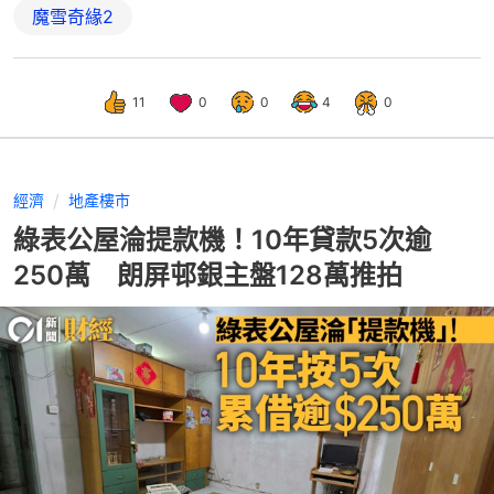
魔雪奇緣2
11
0
0
4
0
經濟
地產樓市
綠表公屋淪提款機！10年貸款5次逾
250萬 朗屏邨銀主盤128萬推拍