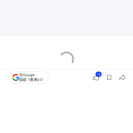
14
在Google
追蹤《香港01》
香港樓市
二手樓成交
元朗區樓市
文物保育
村屋
歷史建築
10
0
1
3
0