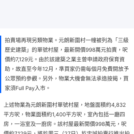
拍賣場再現另類物業。元朗新圍村一幢被列為「三級
歷史建築」的單號村屋，最新開價998萬元拍賣，呎
價約7,129元。由於該建築之業主曾申請政府保育資
助，故直至今年12月，準買家仍需每個月免費開放予
公眾預約參觀。另外，物業大機會無法承造按揭，買
家須Full Pay入市。
上述物業為元朗新圍村單號村屋，地盤面積約4,832
平方呎，物業面積約1,400平方呎，室內包括一廳四
房，一浴室及一廚房。該村屋最新開價998萬元，呎
價約7,129元，將於周三（27日）於忠誠拍賣行推出拍