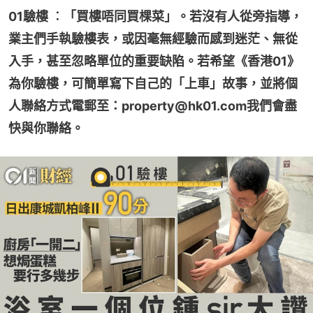
01驗樓 ︰「買樓唔同買棵菜」。若沒有人從旁指導，
業主們手執驗樓表，或因毫無經驗而感到迷茫、無從
入手，甚至忽略單位的重要缺陷。若希望《香港01》
為你驗樓，可簡單寫下自己的「上車」故事，並將個
人聯絡方式電郵至：property@hk01.com我們會盡
快與你聯絡。