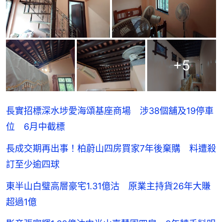
+
5
長實招標深水埗愛海頌基座商場 涉38個舖及19停車
位 6月中截標
長成交期再出事！柏蔚山四房買家7年後棄購 料遭殺
訂至少逾四球
東半山白璧高層豪宅1.31億沽 原業主持貨26年大賺
超過1億