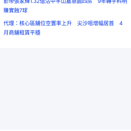
影帝張家輝1.32億沽中半山嘉慧園四房 9年轉手料明
賺實蝕7球
代理：核心區舖位空置率上升 尖沙咀增幅居首 4
月商舖租賃平穩