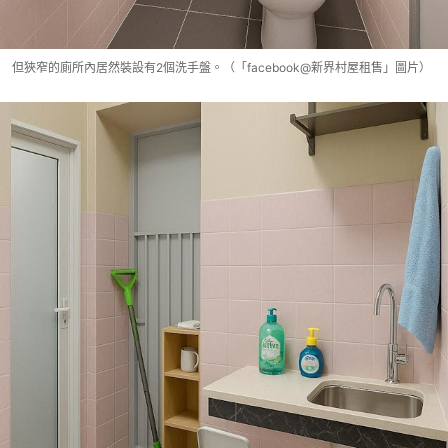
但狹窄的廁所內居然裝設有2個洗手盤。（「facebook@新界村屋租售」圖片）