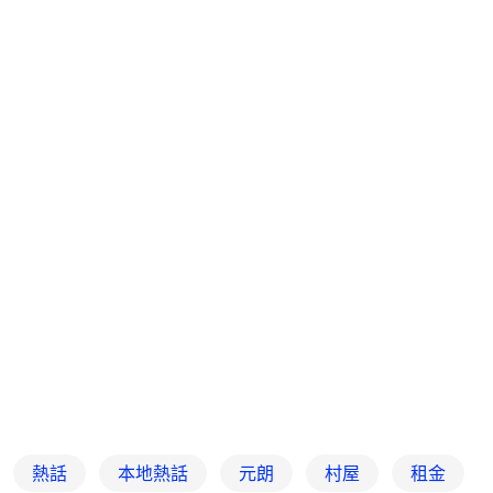
熱話
本地熱話
元朗
村屋
租金