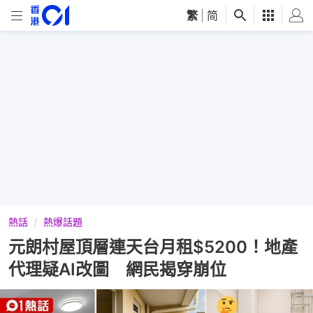
繁
|
简
熱話
熱爆話題
元朗村屋頂層連天台月租$5200！地產
代理疑AI改圖 網民揭穿崩位