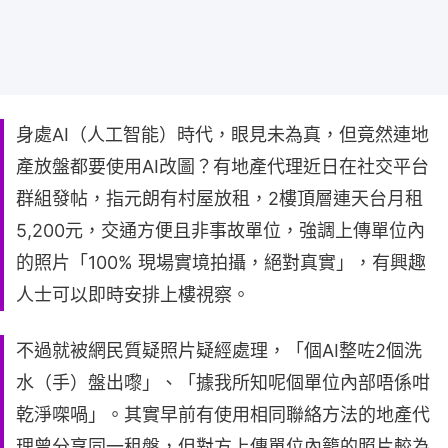
身處AI（人工智能）時代，眼見未為真，但竟然連地
產放盤都要使用AI改圖？有地產代理近日在社交平台
群組發帖，指元朗有村屋放租，2樓頂層連天台月租
5,200元，交通方便且非事故單位，強調上傳單位內
的照片「100% 現場實境拍攝，絕對真實」，有興趣
人士可以即時安排上樓視察。
不過就被網民質疑照片疑經處理，「個AI整咗2個洗
水（手）盤出嚟」、「據我所知呢個單位內部唔係咁
乾淨㗎喎」。其實早前有使用相同聯絡方法的地產代
理曾分享同一租盤，但對方上傳單位內籠的照片較為