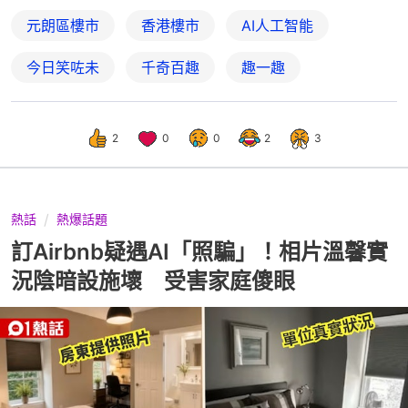
元朗區樓市
香港樓市
AI人工智能
今日笑咗未
千奇百趣
趣一趣
2
0
0
2
3
熱話
熱爆話題
訂Airbnb疑遇AI「照騙」！相片溫馨實
況陰暗設施壞 受害家庭傻眼