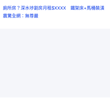
廁所房？深水埗劏房月租$XXXX 鐵架床+馬桶裝潢
震驚全網：無尊嚴