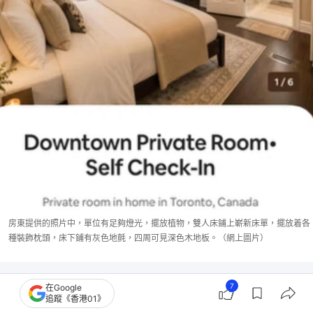
房東提供的照片中，單位有足夠燈光，擺放植物，雙人床鋪上嶄新床單，擺放着各
種裝飾枕頭，床下鋪有灰色地氈，四周可見深色木地板。（網上圖片）
7
在Google
追蹤《香港01》