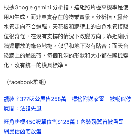
根據Google gemini 分析指，這組照片極高機率是使
用AI生成，而非真實存在的物業實景。分析指，露台
水管走向不合邏輯，天花板和牆壁上的白色水管接駁
位很奇怪，在沒有支撐的情況下改變方向；靠近廁所
牆邊擺放的綠色地拖，似乎和地下沒有貼合；而天台
矮牆上的通風磚，每個孔洞的形狀和大小都在隨機變
化，沒有統一的模具標準。
（facebook群組）
靚裝？377呎公屋售258萬 標榜附送家電 被嘲似停
屍間：法證先風
旺角唐樓450呎單位售$128萬！內裝殘舊曾被熏黑
網民估凶宅放盤