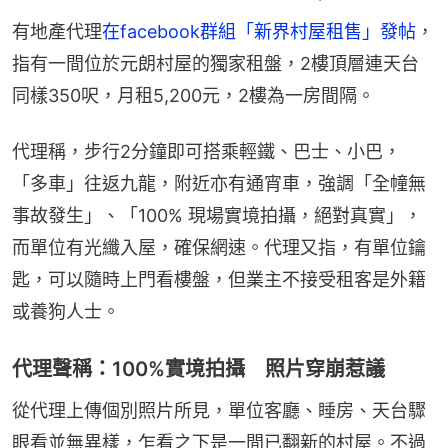
有地產代理
在facebook群組「新界村屋租售」發帖
，
指有一間位於元朗村屋的獨家租盤，2樓頂層連天台
同樣350呎，月租5,200元，2樓為一房間隔。
代理稱，步行2分鐘即可搭乘輕鐵、巴士、小巴，
「多車」往返九龍，附近亦有通宵車，強調「全幢無
事故發生」、「100% 現場實境拍攝，絕對真實」，
而單位有光纖入屋，確保網速。代理又指，有單位鑰
匙，可以隨時上門看樓盤，但業主不接受租客是外籍
或養狗人士。
代理聲稱：100%實境拍攝 照片穿崩惹議
從代理上傳個別照片所見，單位客廳、睡房、天台驟
眼看並無異樣，乍看之下是一間已翻新的村屋。不過