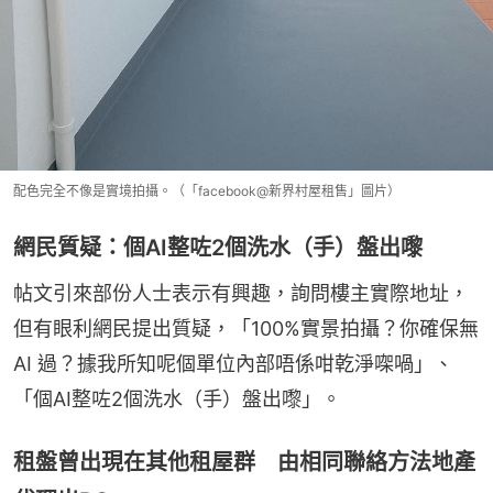
配色完全不像是實境拍攝。（「facebook@新界村屋租售」圖片）
網民質疑：個AI整咗2個洗水（手）盤出嚟
帖文引來部份人士表示有興趣，詢問樓主實際地址，
但有眼利網民提出質疑，「100%實景拍攝？你確保無
AI 過？據我所知呢個單位內部唔係咁乾淨㗎喎」、
「個AI整咗2個洗水（手）盤出嚟」。
租盤曾出現在其他租屋群 由相同聯絡方法地產