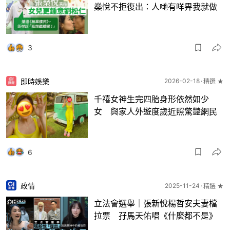
燊悅不拒復出：人哋有咩畀我就做
3
即時娛樂
2026-02-18
精選 ★
千禧女神生完四胎身形依然如少
女 與家人外遊度歲近照驚豔網民
6
政情
2025-11-24
精選 ★
立法會選舉｜張新悅楊哲安夫妻檔
拉票 孖馬天佑唱《什麼都不是》