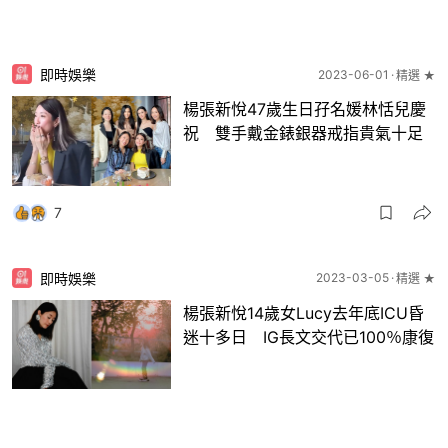
即時娛樂
2023-06-01
精選 ★
楊張新悅47歲生日孖名媛林恬兒慶
祝 雙手戴金錶銀器戒指貴氣十足
7
即時娛樂
2023-03-05
精選 ★
楊張新悅14歲女Lucy去年底ICU昏
迷十多日 IG長文交代已100％康復
56