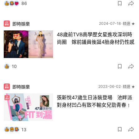
86
即時娛樂
2024-07-18
精選 ★
48歲前TVB高學歷女星進攻深圳時
尚圈 嫁前議員後誕4胎身材仍性感
10
即時娛樂
2023-06-02
精選 ★
張新悅47歲生日泳裝登場 池畔派
對身材凹凸有致不輸女兒勁青春﹗
13