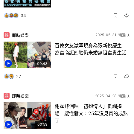
34
即時娛樂
2025-05-31
精選 ★
百億女友激罕現身為張新悅慶生
為富商誕四胎仍未婚無阻富貴生活
00:48
27
即時娛樂
2025-04-28
精選 ★
謝霆鋒個唱「初戀情人」低調捧
場 感性發文：25年沒見真的成熟
了
00:59