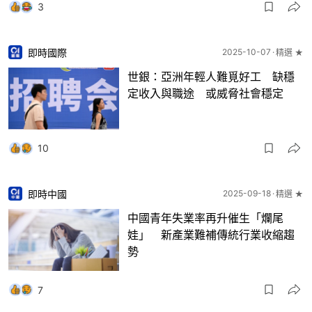
3
即時國際
2025-10-07
精選 ★
世銀：亞洲年輕人難覓好工 缺穩
定收入與職途 或威脅社會穩定
10
即時中國
2025-09-18
精選 ★
中國青年失業率再升催生「爛尾
娃」 新產業難補傳統行業收縮趨
勢
7