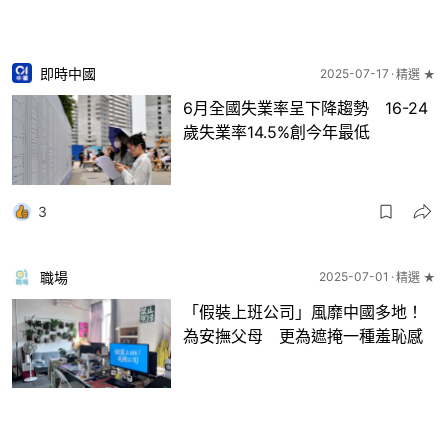
即時中國
2025-07-17
精選 ★
6月全國失業率呈下降趨勢 16-24
歲失業率14.5%創今年最低
3
職場
2025-07-01
精選 ★
「假裝上班公司」風靡中國多地！
為安撫父母 更為遮掩一種羞恥感
14