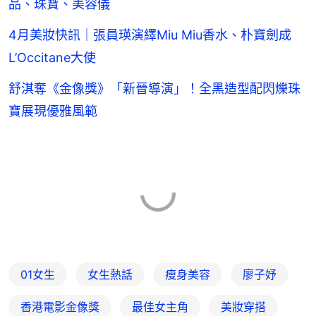
品、珠寶、美容儀
4月美妝快訊｜張員瑛演繹Miu Miu香水、朴寶劍成
L’Occitane大使
舒淇奪《金像獎》「新晉導演」！全黑造型配閃爍珠
寶展現優雅風範
01女生
女生熱話
瘦身美容
廖子妤
香港電影金像獎
最佳女主角
美妝穿搭