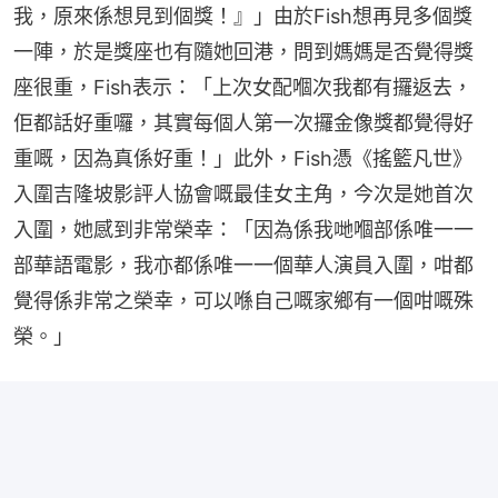
我，原來係想見到個獎！』」由於Fish想再見多個獎
一陣，於是獎座也有隨她回港，問到媽媽是否覺得獎
座很重，Fish表示：「上次女配嗰次我都有攞返去，
佢都話好重囉，其實每個人第一次攞金像獎都覺得好
重嘅，因為真係好重！」此外，Fish憑《搖籃凡世》
入圍吉隆坡影評人協會嘅最佳女主角，今次是她首次
入圍，她感到非常榮幸：「因為係我哋嗰部係唯一一
部華語電影，我亦都係唯一一個華人演員入圍，咁都
覺得係非常之榮幸，可以喺自己嘅家鄉有一個咁嘅殊
榮。」