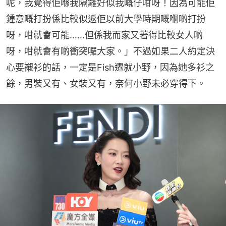
呢，我覺得佢喺我隔籬好似我嘅仔咁呀！因為可能佢
鍾意嘅打扮係比較似返佢以前大學時期嘅嗰啲打扮
呀，咁就會可能……但係我而家又著得比較女人啲
呀，咁就會有啲衝突囉大家。」不過如果二人約定決
心要襯衫的話，一定是Fish遷就小野，因為她多衫之
餘，男裝又有、女裝又有，奈何小野未必穿得下。