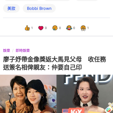
美妝
Bobbi Brown
1
0
0
0
1
娛樂
即時娛樂
廖子妤帶金像獎返大馬見父母 收任務
送簽名相俾親友：仲要自己印