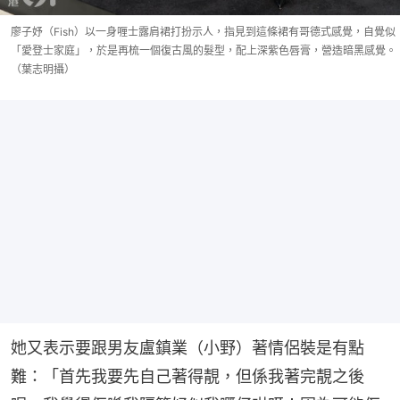
廖子妤（Fish）以一身喱士露肩裙打扮示人，指見到這條裙有哥德式感覺，自覺似
「愛登士家庭」，於是再梳一個復古風的髮型，配上深紫色唇膏，營造暗黑感覺。
（葉志明攝）
她又表示要跟男友盧鎮業（小野）著情侶裝是有點
難：「首先我要先自己著得靚，但係我著完靚之後