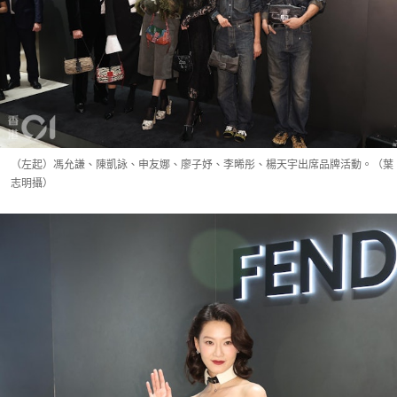
（左起）馮允謙、陳凱詠、申友娜、廖子妤、李晞彤、楊天宇出席品牌活動。（葉
志明攝）