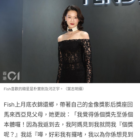
Fish喜歡的韓星是朴寶劍及河正宇。（葉志明攝）
Fish上月底衣錦還鄉，帶著自己的金像獎影后獎座回
馬來西亞見父母，她更說：「我覺得係個獎先至係個
本體囉！因為我返到去，我阿媽見到我就問我『個獎
呢？』我話『嘩，好彩我有攞啫，我以為你係想見到