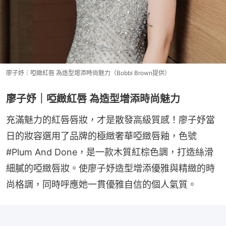
廖子妤｜啞緻紅唇 為造型增添時尚魅力（Bobbi Brown提供）
廖子妤｜啞緻紅唇 為造型增添時尚魅力
充滿魅力的紅唇唇妝，才是散發高級質感！廖子妤當
日的妝容選用了品牌的極緻奢華啞緻唇釉，色號
#Plum And Done，是一款木質紅棕色調，打造絲滑
細膩的啞緻唇妝。使廖子妤造型增添優雅與精緻的時
尚格調，同時呼應她一貫優雅自信的個人氣質。