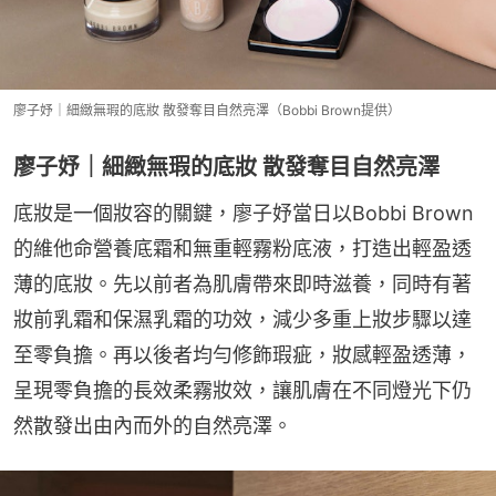
廖子妤｜細緻無瑕的底妝 散發奪目自然亮澤（Bobbi Brown提供）
廖子妤｜細緻無瑕的底妝 散發奪目自然亮澤
底妝是一個妝容的關鍵，廖子妤當日以Bobbi Brown
的維他命營養底霜和無重輕霧粉底液，打造出輕盈透
薄的底妝。先以前者為肌膚帶來即時滋養，同時有著
妝前乳霜和保濕乳霜的功效，減少多重上妝步驟以達
至零負擔。再以後者均勻修飾瑕疵，妝感輕盈透薄，
呈現零負擔的長效柔霧妝效，讓肌膚在不同燈光下仍
然散發出由內而外的自然亮澤。