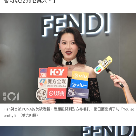
會可以見到佢真人。」
Fish笑言被YUNA的美貌嚇親，近距離見到對方零毛孔，衝口而出講了句「You so
pretty!」（葉志明攝）