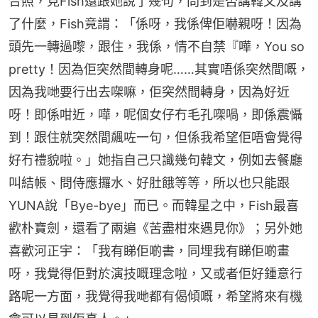
合照，見Fish還跟她說了幾句，問到是否講韓文及講
了什麼，Fish竟謂：「係呀，我係俾佢嚇親呀！因為
頭先一轉過嚟，跟住，我係，情不自禁『嘩，You so 
pretty！因為佢突然間轉身呢……其實唔係突然間嘅，
因為我哋要行出去㗎嘛，佢突然間轉身，因為好近
呀！即係咁近，嘩，呢個女仔冇毛孔㗎喎，即係震懾
到！跟住就突然間飆咗一句，但係我希望佢唔會覺得
好冇禮貌啦。」她指自己只識幾句韓文，例如去餐廳
叫結帳、問侍應攞水、好肚餓等等，所以也只能跟
YUNA說「Bye-bye」而已。而韓星之中，Fish最喜
歡朴寶劍，還看了兩遍《苦盡柑來遇見你》；另外她
喜歡河正宇：「我有睇佢啲書，同埋我有睇佢啲畫
呀，我覺得佢對於演技嘅理念啦，又或者佢好鍾意行
路呢一方面，我覺得我哋都有偈傾嘅，希望將來有機