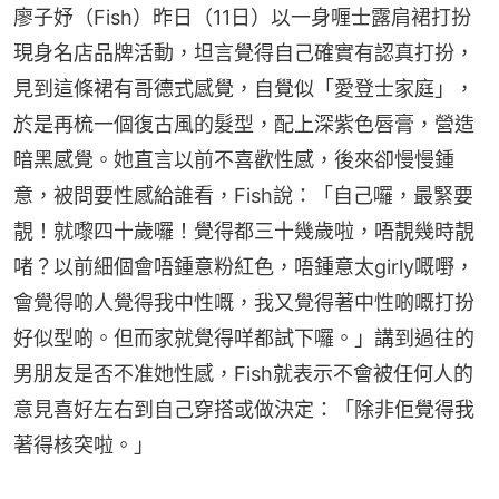
廖子妤（Fish）昨日（11日）以一身喱士露肩裙打扮
現身名店品牌活動，坦言覺得自己確實有認真打扮，
見到這條裙有哥德式感覺，自覺似「愛登士家庭」，
於是再梳一個復古風的髮型，配上深紫色唇膏，營造
暗黑感覺。她直言以前不喜歡性感，後來卻慢慢鍾
意，被問要性感給誰看，Fish說：「自己囉，最緊要
靚！就嚟四十歲囉！覺得都三十幾歲啦，唔靚幾時靚
啫？以前細個會唔鍾意粉紅色，唔鍾意太girly嘅嘢，
會覺得啲人覺得我中性嘅，我又覺得著中性啲嘅打扮
好似型啲。但而家就覺得咩都試下囉。」講到過往的
男朋友是否不准她性感，Fish就表示不會被任何人的
意見喜好左右到自己穿搭或做決定：「除非佢覺得我
著得核突啦。」