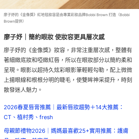
廖子妤的《金像獎》紅地毯妝容是由專業彩妝品牌Bobbi Brown 打造（Bobbi
Brown提供）
廖子妤｜簡約眼妝 使妝容更具層次感
廖子妤的《金像獎》妝容，非常注重層次感，整體有
著細緻底妝和啞緻紅唇，所以在眼妝部分以簡約柔和
呈現。眼影以超持久炫彩眼影筆輕輕勾勒，配上微微
上揚眼線和根根分明的睫毛，使雙眸神采提升，時刻
散發迷人魅力。
2026春夏唇膏推薦｜最新唇妝趨勢＋14大推薦：
CT、植村秀、fresh
母親節禮物2026｜媽媽最喜歡25+實用推薦：護膚