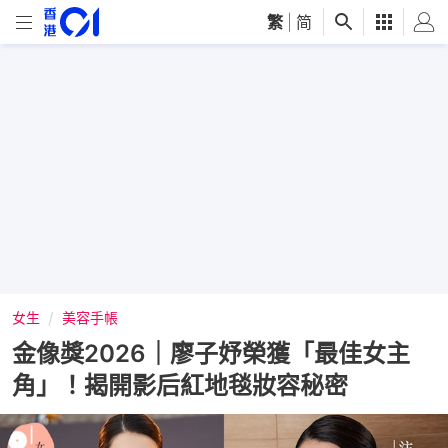
繁
|
简
女生
美容手帳
金像獎2026｜廖子妤榮獲「最佳女主
角」！揭開影后紅地毯妝容秘密