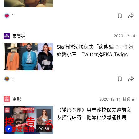
1
眾樂迷
2020-12-14
Sia指控沙拉保夫「病態騙子」令她
誤變小三 Twitter撐FKA Twigs
1
電影
2020-12-14
精選 ★
《變形金剛》男星沙拉保夫遭前女
友控告虐待：他靠化妝隱瞞性病
00:36