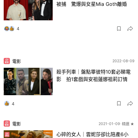
被捕 驚爆與女星Mia Goth離婚
4
電影
2022-08-09
殺手列車｜盤點畢彼特10套必睇電
影 拍1套戲與安祖蓮娜祖莉訂情
4
電影
2021-01-09
精選 ★
心碎的女人｜雲妮莎卻比陪產6小