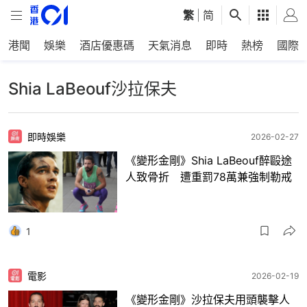
繁
|
简
港聞
娛樂
酒店優惠碼
天氣消息
即時
熱榜
國際
Shia LaBeouf沙拉保夫
即時娛樂
2026-02-27
《變形金剛》Shia LaBeouf醉毆途
人致骨折 遭重罰78萬兼強制勒戒
1
電影
2026-02-19
《變形金剛》沙拉保夫用頭襲擊人