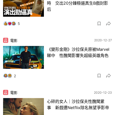
時 交出20分鐘極逼真生B戲封影
后
5
電影
2020-12-27
《變形金剛》沙拉保夫原被Marvel
睇中 性醜聞影響失超級英雄角色
2
電影
2020-12-23
心碎的女人｜沙拉保夫性醜聞累
事 新戲遭Netflix除名無望爭影帝