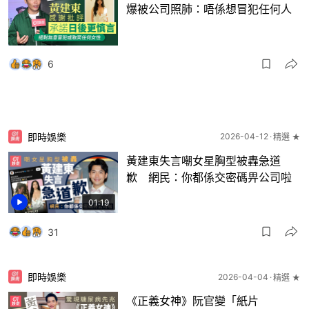
爆被公司照肺：唔係想冒犯任何人
6
即時娛樂
2026-04-12
精選 ★
黃建東失言嘲女星胸型被轟急道
歉 網民：你都係交密碼畀公司啦
01:19
31
即時娛樂
2026-04-04
精選 ★
《正義女神》阮官變「紙片