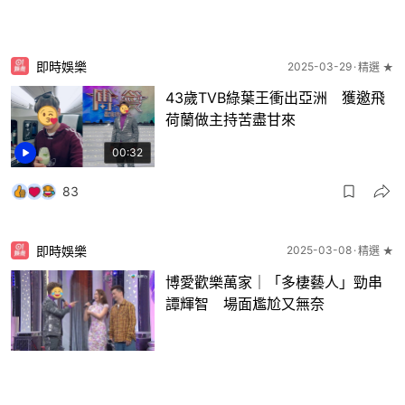
即時娛樂
2025-03-29
精選 ★
43歲TVB綠葉王衝出亞洲 獲邀飛
荷蘭做主持苦盡甘來
00:32
83
即時娛樂
2025-03-08
精選 ★
博愛歡樂萬家｜「多棲藝人」勁串
譚輝智 場面尷尬又無奈
50