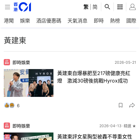
繁
|
简
港聞
娛樂
酒店優惠碼
天氣消息
即時
熱榜
國際
黃建東
即時娛樂
2026-05-21
黃建東自爆暴肥至217磅健康亮紅
燈 激減30磅後挑戰Hyrox成功
6
即時娛樂
2026-04-13
精選 ★
黃建東評女星胸型被轟不尊重女性