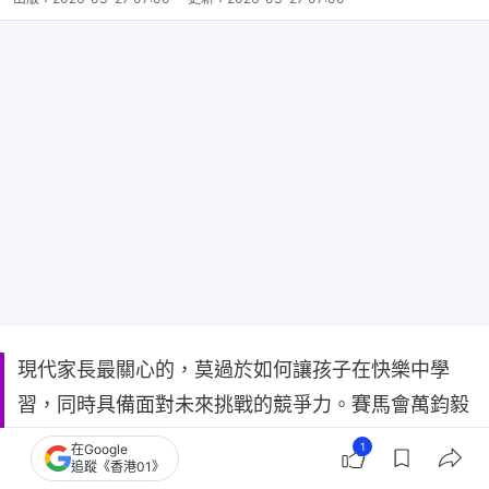
現代家長最關心的，莫過於如何讓孩子在快樂中學
習，同時具備面對未來挑戰的競爭力。賽馬會萬鈞毅
智書院近年積極推動加拿大著名學者Professor
1
在Google
追蹤《香港01》
Michael Fullan提倡的「深度學習」（Deep