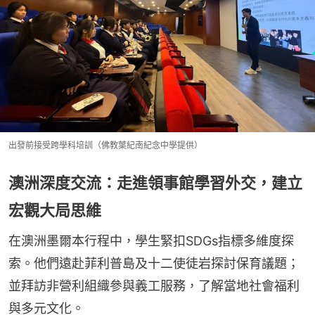
出發前接受跨學科培訓（佛教葉紀南紀念中學提供）
澳洲深度交流：走進領事館學習外交，建立
宏觀大局思維
在澳洲墨爾本行程中，學生緊扣SDGs指標多維度探
索。他們遠赴菲利普島及十二使徒岩探討保育議題；
並拜訪非營利組織參與義工服務，了解當地社會福利
與多元文化。