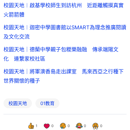
校園天地︱啟基學校師生到訪杭州 近距離觸摸真實
火箭箭體
校園天地︱迦密中學圖書館以SMART為理念推廣閱讀
及文化交流
校園天地｜德蘭中學親子包糉樂融融 傳承端陽文
化 連繫家校社區
校園天地｜將軍澳香島走出課室 馬來西亞之行種下
世界關懷的種子
校園天地
01教育
1
0
0
0
0