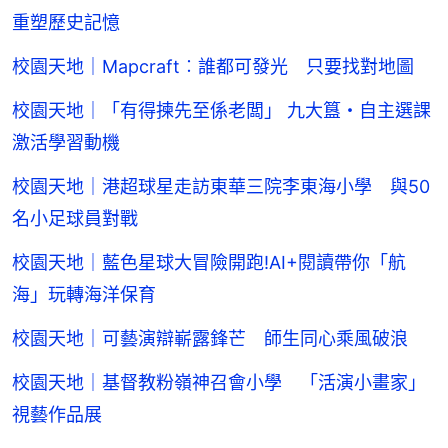
重塑歷史記憶
校園天地｜Mapcraft︰誰都可發光 只要找對地圖
校園天地｜「有得揀先至係老闆」 九大簋・自主選課
激活學習動機
校園天地｜港超球星走訪東華三院李東海小學 與50
名小足球員對戰
校園天地｜藍色星球大冒險開跑!AI+閱讀帶你「航
海」玩轉海洋保育
校園天地｜可藝演辯嶄露鋒芒 師生同心乘風破浪
校園天地｜基督教粉嶺神召會小學 「活演小畫家」
視藝作品展