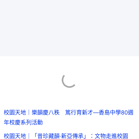
校園天地｜樂韻慶八秩 篤行育新才—香島中學80週
年校慶系列活動
校園天地｜「昔珍藏韻·新亞傳承」：文物走進校園