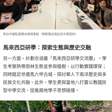
參訪中國駐墨爾本總領事館（佛教葉紀南紀念中學提供）
馬來西亞研學：探索生態與歷史交融
另一方面，計劃亦涵蓋「馬來西亞研學交流團」。學
生考察熱帶雨林生態並參與植樹，以行動實踐環保；
同時踏足世遺馬六甲古城，探討華人下南洋歷史與多
民族文化共融。此外，學生更與當地八打靈公教國民
型中學交流，促進兩地學子思想碰撞。