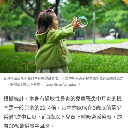
台灣書田診所小兒科主任醫師蘇軏表示，急性中耳炎是兒童最常見的細菌感染之
一，好發於3歲以下兒童。（Leo Rivas/Unsplash）
根據統計，本身有過敏性鼻炎的兒童罹患中耳炎的機
率是一般兒童的2到4倍，其中約80%在3歲以前至少
得過1次中耳炎，而3歲以下兒童上呼吸道感染時，約
有30%會併發中耳炎。