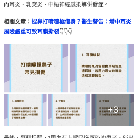
內耳炎、乳突炎、中樞神經感染等併發症。
相關文章：
捏鼻打噴嚏極傷身？醫生警告：增中耳炎
風險嚴重可致耳膜撕裂
👇👇👇
+
3
最後，蘇軏提醒，1周內有上呼吸道感染的患者，倘出