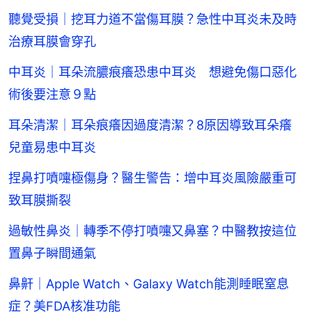
聽覺受損｜挖耳力道不當傷耳膜？急性中耳炎未及時
治療耳膜會穿孔
中耳炎｜耳朵流膿痕癢恐患中耳炎 想避免傷口惡化
術後要注意９點
耳朵清潔｜耳朵痕癢因過度清潔？8原因導致耳朵癢
兒童易患中耳炎
捏鼻打噴嚏極傷身？醫生警告：增中耳炎風險嚴重可
致耳膜撕裂
過敏性鼻炎｜轉季不停打噴嚏又鼻塞？中醫教按這位
置鼻子瞬間通氣
鼻鼾｜Apple Watch、Galaxy Watch能測睡眠窒息
症？美FDA核准功能