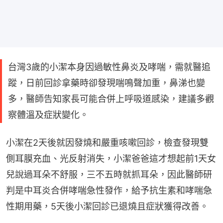
台灣3歲的小潔本身因過敏性鼻炎及哮喘，需就醫追
蹤，日前回診拿藥時卻發現喘鳴聲加重，鼻涕也變
多，醫師告知家長可能合併上呼吸道感染，建議多觀
察體溫及症狀變化。
小潔在2天後就因發燒和嚴重咳嗽回診，檢查發現雙
側耳膜充血、光反射消失，小潔爸爸這才想起前1天女
兒說過耳朵不舒服，三不五時就抓耳朵，因此醫師研
判是中耳炎合併哮喘急性發作，給予抗生素和哮喘急
性期用藥，5天後小潔回診已退燒且症狀獲得改善。