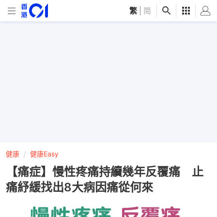
繁
|
简
健康
健康Easy
【痛症】慢性疼痛持續幾年反覆痛 止
痛紓緩找出8大病因痛從何來