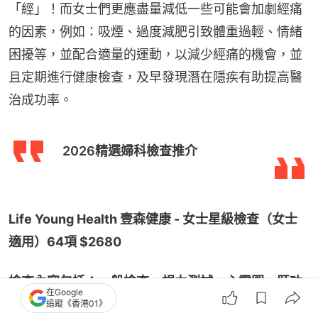
「經」！而女士們更應盡量減低一些可能會加劇經痛
的因素，例如：吸煙、過度減肥引致體重過輕、情緒
困擾等，並配合適量的運動，以減少經痛的機會，並
且定期進行健康檢查，及早發現潛在隱疾有助提高醫
治成功率。
2026精選婦科檢查推介
Life Young Health 壹森健康 - 女士星級檢查（女士
適用）64項 $2680
檢查內容包括：一般檢查、視力測試、心電圖、肝功
在Google
能檢查、腎功能檢查、糖尿病、血中脂肪檢查、癌症
追蹤《香港01》