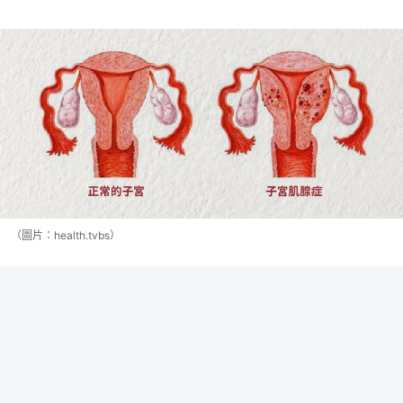
（圖片：health.tvbs）