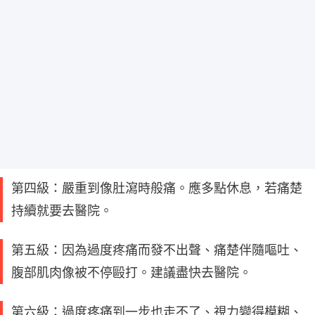
第四級：嚴重到像肚瀉時般痛。應多點休息，若痛楚
持續就要去醫院。
第五級：因為過度疼痛而發不出聲、痛楚伴隨嘔吐、
腹部肌肉像被不停毆打。建議盡快去醫院。
第六級：過度疼痛到一步也走不了、視力變得模糊、