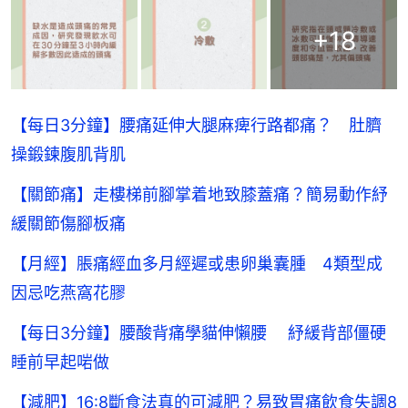
+
18
【每日3分鐘】腰痛延伸大腿麻痺行路都痛？ 肚臍
操鍛鍊腹肌背肌
【關節痛】走樓梯前腳掌着地致膝蓋痛？簡易動作紓
緩關節傷腳板痛
【月經】脹痛經血多月經遲或患卵巢囊腫 4類型成
因忌吃燕窩花膠
【每日3分鐘】腰酸背痛學貓伸懶腰 紓緩背部僵硬
睡前早起啱做
【減肥】16:8斷食法真的可減肥？易致胃痛飲食失調8