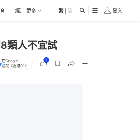
育
經濟
更多
01深圳
繁
觀點
|
简
健康
好食玩飛
登入
女
調8類人不宜試
2
在Google
追蹤《香港01》