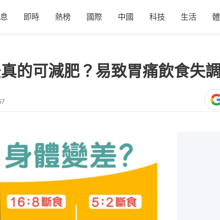
息
即時
熱榜
國際
中國
科技
生活
體
食法真的可減肥？易致胃痛飲食失
57