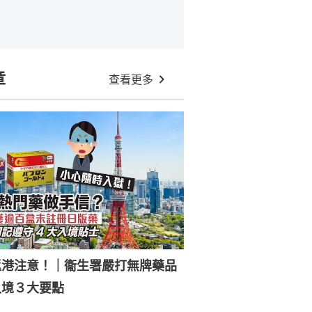
章
查看更多
返港注意！｜衞生署嚴打無牌藥品
入境３大要點