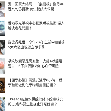
愛．回家大結局｜「熊樹根」劉丹年
過八旬仍健壯 養生秘訣大公開
香港激光矯視中心獨家矯視技術 深入
解決老花問題！
黎彼得離世｜享年76歲 生前中風卧床
5大病徵出現要立即求醫
掌紋改變恐是高血脂 皮膚4狀態是
警告 5不良習慣增加心血管風險
【開學必讀】沉浸式返學8小時！返
學鞋點做到化學物理雙重防護？
Threads瘋傳水楊酸擦腋下除體味臭
狐 皮膚科醫生指搽止汗劑好過？