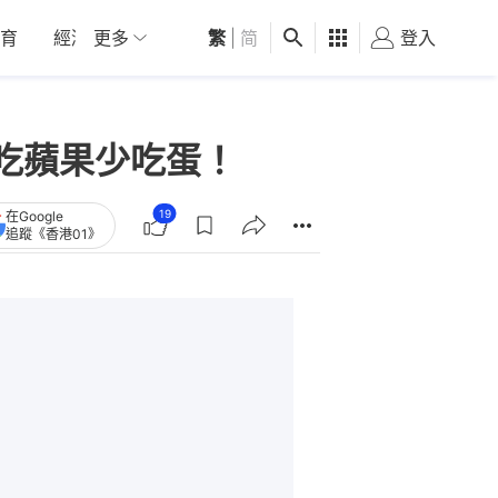
育
經濟
更多
01深圳
繁
觀點
|
简
健康
好食玩飛
登入
女
吃蘋果少吃蛋！
19
在Google
追蹤《香港01》