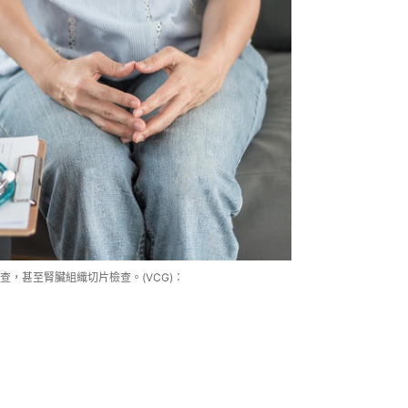
，甚至腎臟組織切片檢查。(VCG)：