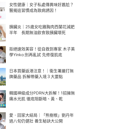
女性健康｜女子私處傳異味好尷尬？
醫揭這習慣成為致病誘因！
胰臟炎｜25歲女吃雞胸肉西蘭花減肥
半年 長期無油飲食致胰臟壞死
拒絕速效美容！從自救到專家 木子美
學Yinko:別再亂試 先修復肌底
日本買藥返港注意！｜衞生署嚴打無
牌藥品 拆解帶藥入境３大要點
韓國神級成分PDRN大拆解！1招擁無
痛水光肌 徹底阻斷暗、黃、乾
愛．回家大結局｜「熊樹根」劉丹年
過八旬仍健壯 養生秘訣大公開