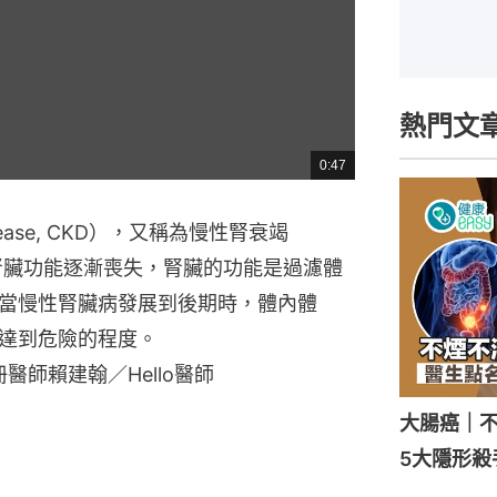
熱門文
0:47
總
共
時
間
disease, CKD），又稱為慢性腎衰竭
ure），指腎臟功能逐漸喪失，腎臟的功能是過濾體
當慢性腎臟病發展到後期時，體內體
達到危險的程度。
冊醫師賴建翰／Hello醫師
大腸癌｜不
5大隱形殺