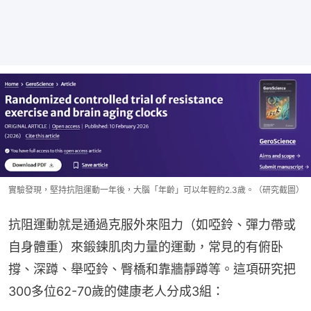
實驗發現，堅持抗阻運動一年後，大腦「年齡」可以年輕約2.3歲。（研究截圖）
抗阻運動就是通過克服外來阻力（如啞鈴、彈力帶或
自身體重）來鍛鍊肌肉力量的運動，常見的有俯卧
撐、深蹲、舉啞鈴、臀橋和靠牆靜蹲等。這項研究把
300多位62-70歲的健康老人分成3組：