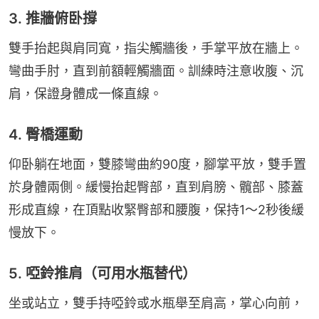
3. 推牆俯卧撐
雙手抬起與肩同寬，指尖觸牆後，手掌平放在牆上。
彎曲手肘，直到前額輕觸牆面。訓練時注意收腹、沉
肩，保證身體成一條直線。
4. 臀橋運動
仰卧躺在地面，雙膝彎曲約90度，腳掌平放，雙手置
於身體兩側。緩慢抬起臀部，直到肩膀、髖部、膝蓋
形成直線，在頂點收緊臀部和腰腹，保持1～2秒後緩
慢放下。
5. 啞鈴推肩（可用水瓶替代）
坐或站立，雙手持啞鈴或水瓶舉至肩高，掌心向前，