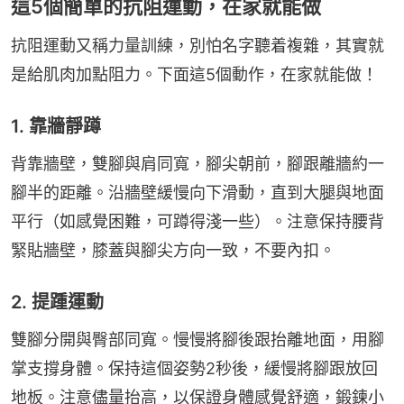
這5個簡單的抗阻運動，在家就能做
抗阻運動又稱力量訓練，別怕名字聽着複雜，其實就
是給肌肉加點阻力。下面這5個動作，在家就能做！
1. 靠牆靜蹲
背靠牆壁，雙腳與肩同寬，腳尖朝前，腳跟離牆約一
腳半的距離。沿牆壁緩慢向下滑動，直到大腿與地面
平行（如感覺困難，可蹲得淺一些）。注意保持腰背
緊貼牆壁，膝蓋與腳尖方向一致，不要內扣。
2. 提踵運動
雙腳分開與臀部同寬。慢慢將腳後跟抬離地面，用腳
掌支撐身體。保持這個姿勢2秒後，緩慢將腳跟放回
地板。注意儘量抬高，以保證身體感覺舒適，鍛鍊小