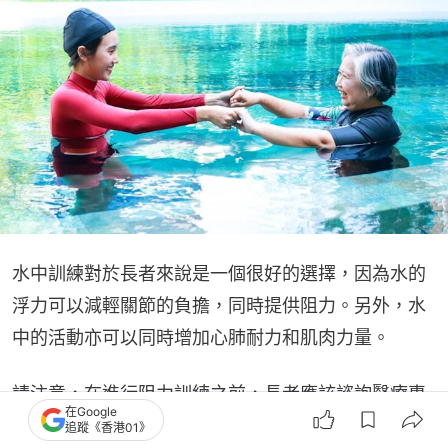
水中訓練對於長者來說是一個很好的選擇，因為水的
浮力可以減輕關節的負擔，同時提供阻力。另外，水
中的活動亦可以同時增加心肺耐力和肌肉力量。
請注意，在進行阻力訓練之前，長者應該諮詢醫療專
在Google
業人員的建議，以確保訓練計劃的安全性。此外，始
追蹤《香港01》