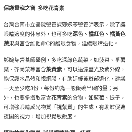
保護靈魂之窗  多吃花青素
台灣台南市立醫院營養課鄭婉苓營養師表示，除了讓
眼睛適度的休息外，也可多吃
深色、橘紅色、橘黃色
蔬果
與富含維他命C的護眼食物，延緩眼睛退化。
鄭婉苓營養師舉例，多吃深綠色蔬菜，如菠菜、番薯
葉、芥蘭菜等富含
葉黃素
，可以過濾藍光及紫外線，
能保護水晶體和視網膜，有助延緩黃斑部退化，建議
一天至少吃3份，每份約為一般飯碗半碗的量；另
外，也要多攝取富含
花青素
的食物，如藍莓、提子，
可增強眼睛感光物質「視紫質」的生成，有助於促進
夜間的視力，增加視覺敏銳度。