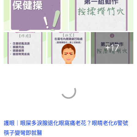
+
17
護眼｜眼屎多淚腺退化眼窩痛老花？眼睛老化6警號
筷子變彎即就醫