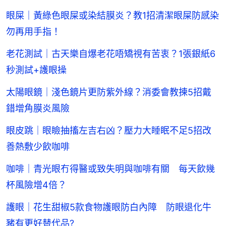
眼屎｜黃綠色眼屎或染結膜炎？教1招清潔眼屎防感染
勿再用手指！
老花測試｜古天樂自爆老花唔矯視有苦衷？1張銀紙6
秒測試+護眼操
太陽眼鏡｜淺色鏡片更防紫外線？消委會教揀5招戴
錯增角膜炎風險
眼皮跳｜眼瞼抽搐左吉右凶？壓力大睡眠不足5招改
善熱敷少飲咖啡
咖啡｜青光眼冇得醫或致失明與咖啡有關 每天飲幾
杯風險增4倍？
護眼｜花生甜椒5款食物護眼防白內障 防眼退化牛
豬有更好替代品?