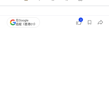
健康
醫師Easy
3
在Google
追蹤《香港01》
護眼｜視力急劇退化太可怕 中醫強推3
大救星食材 拯救眼睛疲勞
撰文：
Heho健康