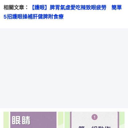
相關文章：
【護眼】脾胃氣虛愛吃辣致眼疲勞　簡單
5招護眼操補肝健脾附食療