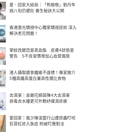
愛．回家大結局｜「熊樹根」劉丹年
過八旬仍健壯 養生秘訣大公開
香港激光矯視中心獨家矯視技術 深入
解決老花問題！
掌紋改變恐是高血脂 皮膚4狀態是
警告 5不良習慣增加心血管風險
港人攝取膳食纖維不達標！專家推介
5種高纖高蛋白兼高性價比食物
去濕茶｜金銀花綿茵陳4大去濕茶
排毒去水腫更可外敷紓緩濕疹痕
愛回家｜風少陳浚霆行山遭昆蟲叮咬
狂冒紅疹入急症 附被叮應對法