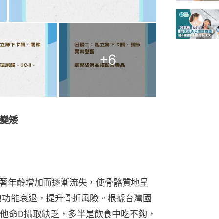
+
6
變矮
隨著年齡增加而逐漸流失，使骨骼質地呈
胞功能衰退，提升骨折風險。根據台灣國
他命D攝取缺乏，多半是飲食中吃不夠，