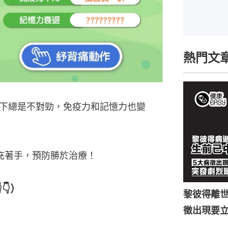
熱門文
下總是不對勁，免疫力和記憶力也變
補充著手，預防勝於治療！
👇）
黎彼得離世
徵出現要