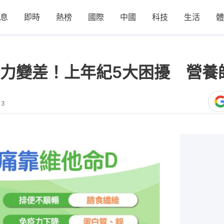
息
即時
熱榜
國際
中國
科技
生活
體
力變差！上年紀5大困擾 營養
13