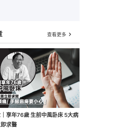
章
查看更多
｜享年76歲 生前中風卧床 5大病
立即求醫