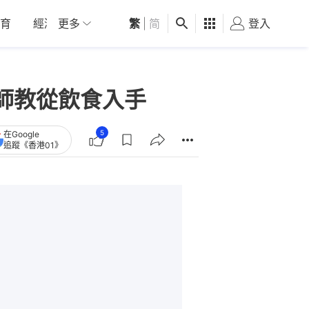
育
經濟
更多
01深圳
繁
觀點
|
简
健康
好食玩飛
登入
女
師教從飲食入手
5
在Google
追蹤《香港01》