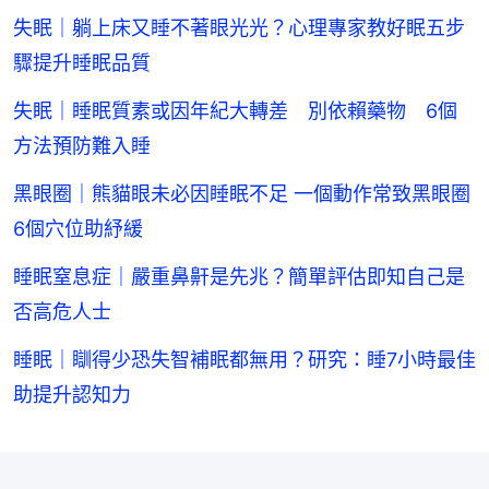
失眠｜躺上床又睡不著眼光光？心理專家教好眠五步
驟提升睡眠品質
失眠｜睡眠質素或因年紀大轉差 別依賴藥物 6個
方法預防難入睡
黑眼圈｜熊貓眼未必因睡眠不足 一個動作常致黑眼圈
6個穴位助紓緩
睡眠窒息症｜嚴重鼻鼾是先兆？簡單評估即知自己是
否高危人士
睡眠｜瞓得少恐失智補眠都無用？研究：睡7小時最佳
助提升認知力