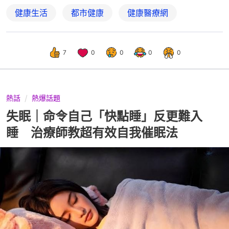
健康生活
都市健康
健康醫療網
7
0
0
0
0
熱話
熱爆話題
失眠｜命令自己「快點睡」反更難入
睡 治療師教超有效自我催眠法