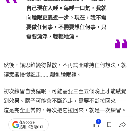
自己現在入睡。每呼一口氣，我就
向睡眠更靠近一步。現在，我不需
要做任何事，不需要想任何事，只
需要漂浮，輕輕地漂。
然後，讓思維變得鬆散，不再試圖維持任何想法，就
讓意識慢慢飄走……飄進睡眠裡。
初次練習自我催眠，可能需要三至五個晚上才能感覺
到效果。腦子可能會不斷跑走，需要不斷拉回來——
這是完全正常的，每次把它拉回來，就是一次練習。
堅持使用，效果會越來越快出現，最終很多人發現，
7
在Google
追蹤《香港01》
自己還沒走完整個程序，就已經睡著了。