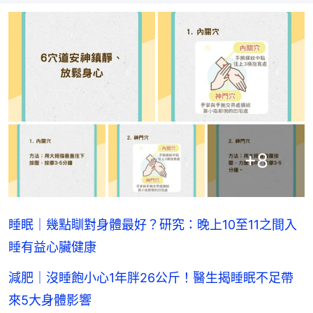
+
8
睡眠｜幾點瞓對身體最好？研究：晚上10至11之間入
睡有益心臟健康
減肥｜沒睡飽小心1年胖26公斤！醫生揭睡眠不足帶
來5大身體影響