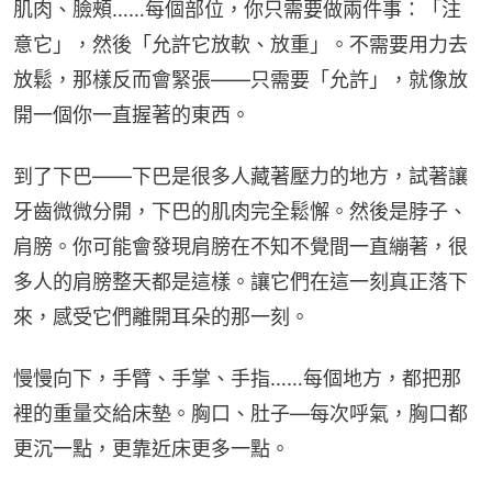
肌肉、臉頰……每個部位，你只需要做兩件事：「注
意它」，然後「允許它放軟、放重」。不需要用力去
放鬆，那樣反而會緊張——只需要「允許」，就像放
開一個你一直握著的東西。
到了下巴——下巴是很多人藏著壓力的地方，試著讓
牙齒微微分開，下巴的肌肉完全鬆懈。然後是脖子、
肩膀。你可能會發現肩膀在不知不覺間一直繃著，很
多人的肩膀整天都是這樣。讓它們在這一刻真正落下
來，感受它們離開耳朵的那一刻。
慢慢向下，手臂、手掌、手指……每個地方，都把那
裡的重量交給床墊。胸口、肚子—每次呼氣，胸口都
更沉一點，更靠近床更多一點。