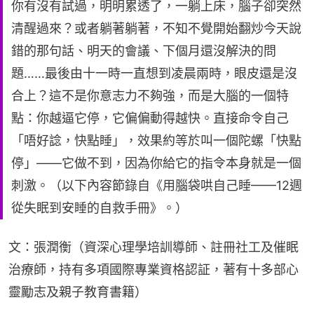
你有沒有試過，明明累透了，一躺上床，腦子卻突然
清醒過來？或者躺著躺著，不知不覺開始翻炒今天說
錯的那句話、明天的會議、下個月還沒解決的問
題……最後由十一時一直想到凌晨兩時，眼皮還是沒
合上？這不是你意志力不夠強，而是大腦的一個特
點：你越逼它停，它偏偏動得越快。直接命令自己
「唔好諗，快點睡」，效果約等於叫一個陀螺「快點
停」——它做不到，因為你給它的指令本身就是一個
刺激。（以下內容節錄自《用腦袋哄自己睡——12週
從失眠到安睡的自救手冊》。）
文：張潤衡（資深心理學培訓導師、註冊社工及催眠
治療師，持有多項國際專業資格認証，著有十多部心
靈勵志及親子教育書籍）