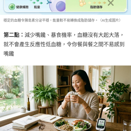
穩定的血糖令胰島素分泌平穩，能量較不易轉換成脂肪儲存。（AI生成圖片）
第二點：
減少嘴饞、暴食機率，血糖沒有大起大落，
就不會產生反應性低血糖，令你餐與餐之間不易感到
嘴饞