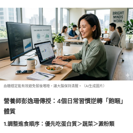
血糖穩定能有效避免餐後嗜睡，讓大腦保持清醒。（AI生成圖片）
營養師彭逸珊傳授：4個日常習慣逆轉「飽睏」
體質
1.調整進食順序：優先吃蛋白質＞蔬菜＞澱粉類