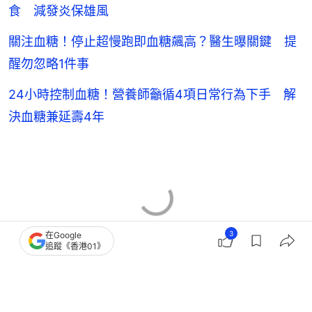
食 減發炎保雄風
關注血糖！停止超慢跑即血糖飆高？醫生曝關鍵 提
醒勿忽略1件事
24小時控制血糖！營養師籲循4項日常行為下手 解
決血糖兼延壽4年
3
在Google
追蹤《香港01》