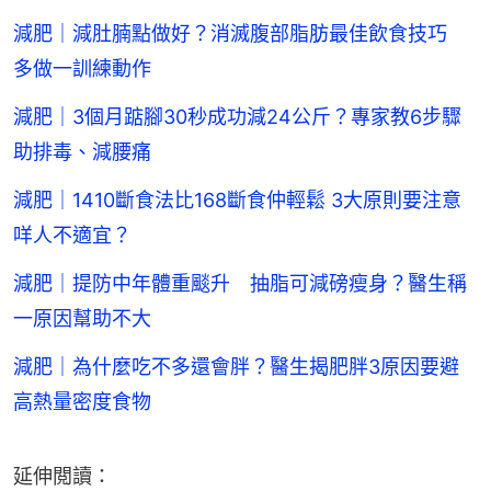
減肥｜減肚腩點做好？消滅腹部脂肪最佳飲食技巧
多做一訓練動作
減肥｜3個月踮腳30秒成功減24公斤？專家教6步驟
助排毒、減腰痛
減肥｜1410斷食法比168斷食仲輕鬆 3大原則要注意
咩人不適宜？
減肥｜提防中年體重颷升 抽脂可減磅瘦身？醫生稱
一原因幫助不大
減肥｜為什麼吃不多還會胖？醫生揭肥胖3原因要避
高熱量密度食物
延伸閲讀：