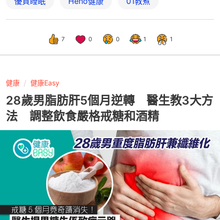
優質睡眠
Heho健康
01教煮
7
0
0
1
1
健康
健康Easy
28歲男脂肪肝5個月逆轉 醫生教3大方
法 調整飲食嚴格戒糖和酒精