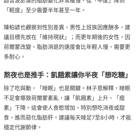
超音波影像的脂肪變化非常緩慢，從「中度」降到
「輕度」至少需要半年甚至一年。
陳柏諺也觀察到性別差異，男性上班族因應酬多，建
議目標先放在「維持現狀」；而更年期後的女性，因
荷爾蒙改變，脂肪消退的速度會比年輕人慢，需要更
多耐心。
熬夜也是推手：飢餓素讓你半夜「想吃糖」
除了吃與動，「睡眠」也是關鍵。林子恩解釋，睡眠
不足會導致荷爾蒙紊亂，讓「飢餓素」上升、「瘦
素」下降。這會使人食慾增加，特別想吃消夜或甜
食，進而惡化脂肪肝。建議每天睡足7至8小時，才能
穩定代謝節律。