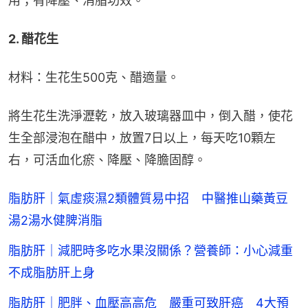
用；有降壓、消脂功效。
2. 醋花生
材料：生花生500克、醋適量。
將生花生洗淨瀝乾，放入玻璃器皿中，倒入醋，使花
生全部浸泡在醋中，放置7日以上，每天吃10顆左
右，可活血化瘀、降壓、降膽固醇。
脂肪肝｜氣虛痰濕2類體質易中招 中醫推山藥黃豆
湯2湯水健脾消脂
脂肪肝｜減肥時多吃水果沒關係？營養師：小心減重
不成脂肪肝上身
脂肪肝｜肥胖、血壓高高危 嚴重可致肝癌 4大預