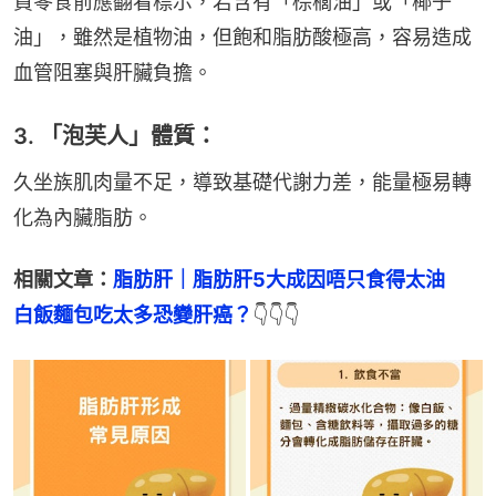
買零食前應翻看標示，若含有「棕櫚油」或「椰子
油」，雖然是植物油，但飽和脂肪酸極高，容易造成
血管阻塞與肝臟負擔。
3. 「泡芙人」體質：
久坐族肌肉量不足，導致基礎代謝力差，能量極易轉
化為內臟脂肪。
相關文章：
脂肪肝｜脂肪肝5大成因唔只食得太油　
白飯麵包吃太多恐變肝癌？
👇👇👇