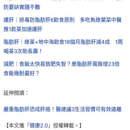
防要訣實踐不難
護肝｜排毒防脂肪肝6飲食原則 多吃魚綠葉菜中醫
推1款茶加速護肝
脂肪肝｜綠茶+地中海飲食18個月脂肪肝減4成 1周
喝茶3次助長壽！
減肥｜食飯太快易致肥失智？患脂肪肝風險增23倍
食飯幾耐最好？
延伸閲讀：
嚴重脂肪肝恐成肝癌！醫建議3生活習慣可有效遠離
【本文獲「
健康2.0
」授權轉載。】