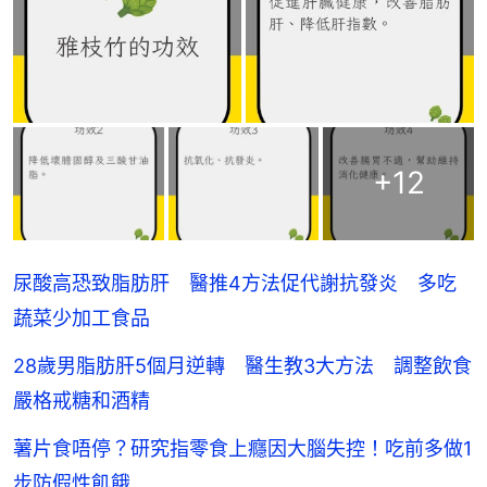
+
12
尿酸高恐致脂肪肝 醫推4方法促代謝抗發炎 多吃
蔬菜少加工食品
28歲男脂肪肝5個月逆轉 醫生教3大方法 調整飲食
嚴格戒糖和酒精
薯片食唔停？研究指零食上癮因大腦失控！吃前多做1
步防假性飢餓