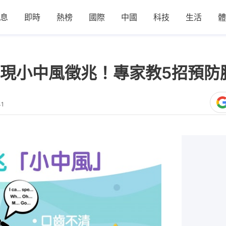
息
即時
熱榜
國際
中國
科技
生活
體
現小中風徵兆！專家教5招預防
41