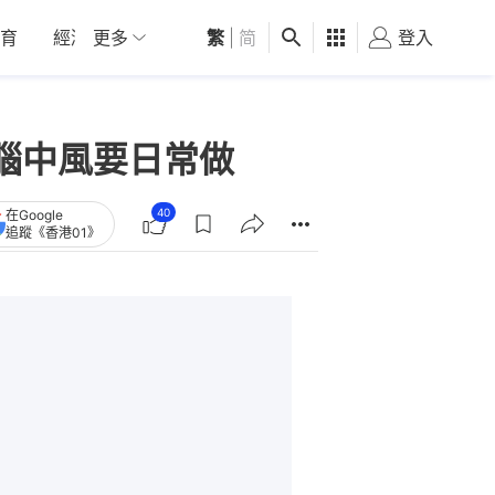
育
經濟
更多
01深圳
繁
觀點
|
简
健康
好食玩飛
登入
女
腦中風要日常做
40
在Google
追蹤《香港01》