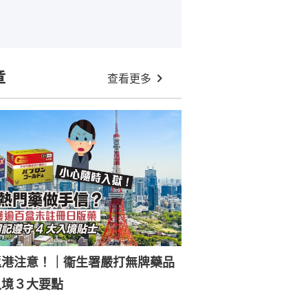
章
查看更多
返港注意！｜衞生署嚴打無牌藥品
入境３大要點