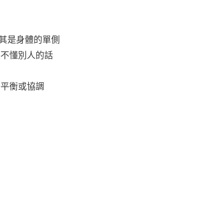
尤其是身體的單側
聽不懂別人的話
去平衡或協調
）