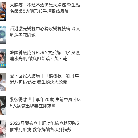
大腸癌｜不煙不酒仍患大腸癌 醫生點
名飯桌5大隱形殺手增致癌風險
香港激光矯視中心獨家矯視技術 深入
解決老花問題！
韓國神級成分PDRN大拆解！1招擁無
痛水光肌 徹底阻斷暗、黃、乾
愛．回家大結局｜「熊樹根」劉丹年
過八旬仍健壯 養生秘訣大公開
黎彼得離世｜享年76歲 生前中風卧床
5大病徵出現要立即求醫
2026肝臟檢查｜肝功能檢查助預防5
個常見肝病 教你解讀各項肝指數