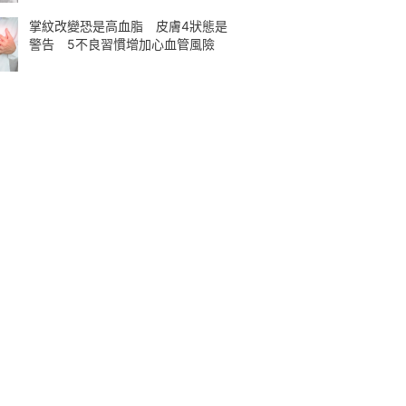
掌紋改變恐是高血脂 皮膚4狀態是
警告 5不良習慣增加心血管風險