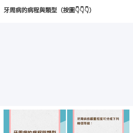
牙周病的病程與類型（按圖👇👇👇）