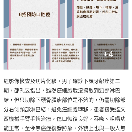
+
4
經影像檢查及切片化驗，男子確診下顎牙齦癌第二
期，邵孔昱指出，雖然癌細胞還沒擴散到頸部淋巴
結，但只切除下顎骨腫瘤部位是不夠的，仍需切除部
分右側頸部淋巴結，避免癌細胞轉移，患者接受達文
西機械手臂手術治療，傷口恢復良好，吞嚥、咀嚼功
能正常，至今無癌症復發跡象，外貌上也與一般人無