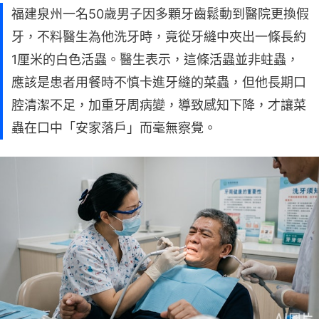
福建泉州一名50歲男子因多顆牙齒鬆動到醫院更換假
牙，不料醫生為他洗牙時，竟從牙縫中夾出一條長約
1厘米的白色活蟲。醫生表示，這條活蟲並非蛀蟲，
應該是患者用餐時不慎卡進牙縫的菜蟲，但他長期口
腔清潔不足，加重牙周病變，導致感知下降，才讓菜
蟲在口中「安家落戶」而毫無察覺。