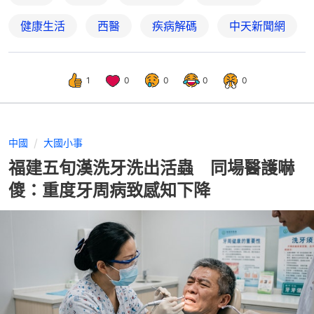
健康生活
西醫
疾病解碼
中天新聞網
1
0
0
0
0
中國
大國小事
福建五旬漢洗牙洗出活蟲 同場醫護嚇
傻：重度牙周病致感知下降