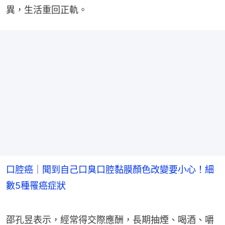
異，生活重回正軌。
口腔癌｜聞到自己口臭口腔黏膜顏色改變要小心！細
數5種罹癌症狀
邵孔昱表示，經常得交際應酬，長期抽煙、喝酒、嚼