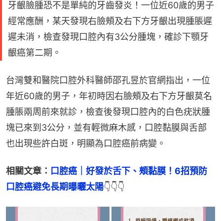
牙齦臉腫恐不是單純的牙齒發炎！一位近60歲的男子
經常應酬，某天發現右臉頰及右下方牙齦出現腫脹遲
遲未消，檢查發現口腔內有3公分腫塊，確診下顎牙
齦癌第二期。
台灣雙和醫院口腔外科醫師邵孔昱於官網指出，一位
年近60歲的男子，年初時因右臉頰及右下方牙齦莫名
腫脹兩周前來就診，檢查後發現口腔內的白色疣狀腫
塊已來到3公分，並有輕微麻木感，口腔黏膜與舌部
也出現些許白斑，明顯為口腔癌前病變。
相關文章：
口腔癌｜好發於舌下、頰黏膜！6招預防
口腔癌避免長期曝曬太陽
👇👇👇