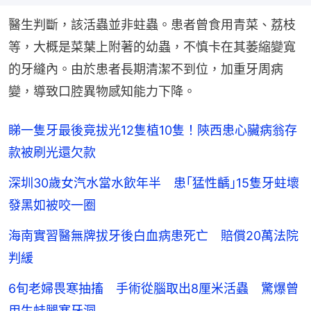
醫生判斷，該活蟲並非蛀蟲。患者曾食用青菜、荔枝
等，大概是菜葉上附著的幼蟲，不慎卡在其萎縮變寬
的牙縫內。由於患者長期清潔不到位，加重牙周病
變，導致口腔異物感知能力下降。
睇一隻牙最後竟拔光12隻植10隻！陝西患心臟病翁存
款被刷光還欠款
深圳30歲女汽水當水飲年半 患｢猛性齲｣15隻牙蛀壞
發黑如被咬一圈
海南實習醫無牌拔牙後白血病患死亡 賠償20萬法院
判緩
6旬老婦畏寒抽搐 手術從腦取出8厘米活蟲 驚爆曾
用生蛙腿塞牙洞