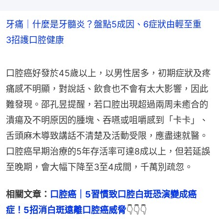
牙痛｜什麼是牙髓炎？盤點5成因、6症狀由輕至重
3招護口腔健康
口腔癌好發於45歲以上，以男性居多，初期症狀及疼
痛感不明顯，對說話、飲食也不會有太大影響，因此
難發現。邵孔昱提醒，若口腔出現超過兩周未癒合的
潰瘍及不明原因的腫塊、吞嚥或咀嚼感到「卡卡」、
舌頭麻木導致講話不清楚及活動受限，應盡速就醫。
口腔癌早期治療的5年存活率可達8成以上，但若延誤
至晚期，會大幅下降至3至4成間，千萬別疏忽。
相關文章：
口腔癌｜5習慣致口腔白斑恐演變成癌
症！5招消白斑遠離口腔癌威脅
👇👇👇