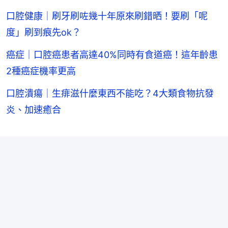
口腔健康｜刷牙刷咗幾十年原來刷錯晒！要刷「呢
度」刷到痕先ok？
癌症｜口腔癌患者高達40%同時有食道癌！這年齡患
2種癌症機率更高
口腔潰瘍｜生痱滋什麼東西不能吃？4大類食物抗發
炎、加速癒合