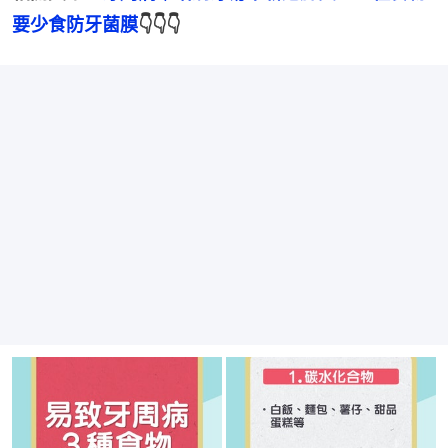
要少食防牙菌膜
👇👇👇