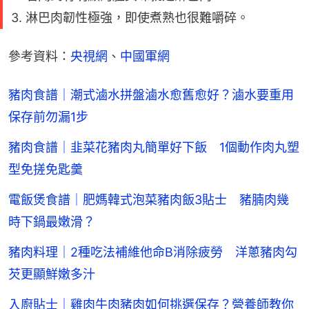
3. 淋巴肉韌性極強，即使煮熟也很難嚼碎。
參考資料：
央視網
、
中國軍網
豬肉食譜｜潮式滷水拼盤滷水愈舊愈好？滷水要重用
保存前勿漏1步
豬肉食譜｜韭菜花豬肉丸簡單好下飯 1個動作肉丸塑
型免搓免匙羹
電飯煲食譜｜肥媽韓式泡菜豬肉飯3貼士 豬腩肉幾
時下鍋最嫩滑？
豬肉料理｜2種吃法補維他命B消除疲勞 洋蔥豬肉勾
芡更顯鮮嫩多汁
入廚貼士｜雞肉牛肉豬肉如何挑選保存？營養師教你