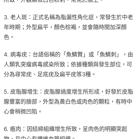
3. 老人斑：正式名稱為脂漏性角化症，常發生於中老
年時期；外型扁平，顏色棕褐，並會隨時間加深顏
色。
4. 病毒疣：台語俗稱的「魚鱗贅」或「魚鱗刺」，由
人類乳突瘤病毒感染所致；依據種類與發生部位，可
分為尋常疣、足底疣及扁平疣等3種。
5. 皮脂腺增生：皮脂腺過度增生所形成，好發於皮脂
腺豐富的臉部，外型為黃白色或肉色的顆粒，有時中
心會稍微凹陷。
6. 瘜肉：因結締組織增生所致，呈肉色的明顯突起
物，且中心有纖維血管組織。