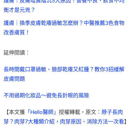
護膚｜皮膚暗黃陰沉5大原因！營養不良、飲食不均
衡才是元兇？
護膚｜換季皮膚乾癢過敏怎麽辦？中醫推薦3色食物
改善膚質！
延伸閱讀：
長時間戴口罩過敏、臉部乾癢又紅腫？教你3招緩解
皮膚問題
不用過期化妝品～避免長針眼的風險
【本文獲
「Hello醫師」
授權轉載，原文：
脖子長肉
芽？肉芽7大種類介紹，肉芽原因、消除方法一次看
】