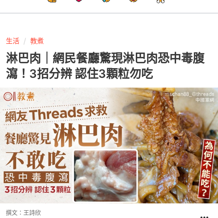
生活
教煮
淋巴肉｜網民餐廳驚現淋巴肉恐中毒腹
瀉！3招分辨 認住3顆粒勿吃
撰文：
王詩欣