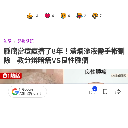
13
0
0
2
7
熱話
熱爆話題
腫瘤當痘痘擠了8年！潰爛滲液需手術割
除 教分辨暗瘡VS良性腫瘤
2
在Google
追蹤《香港01》